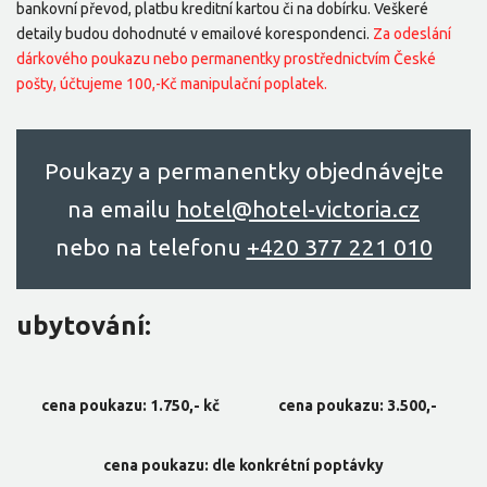
bankovní převod, platbu kreditní kartou či na dobírku. Veškeré
detaily budou dohodnuté v emailové korespondenci.
Za odeslání
dárkového poukazu nebo permanentky prostřednictvím České
pošty, účtujeme 100,-Kč manipulační poplatek.
Poukazy a permanentky objednávejte
na emailu
hоtel@hоtel-victоriа.cz
nebo na telefonu
+420 377 221 010
ubytování:
cena poukazu: 1.750,- kč
cena poukazu: 3.500,-
cena poukazu: dle konkrétní poptávky