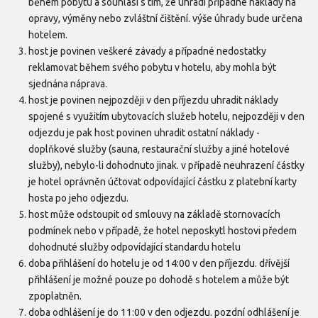
během pobytu a souhlasí s tím, že uhradí případné náklady na
opravy, výměny nebo zvláštní čištění. výše úhrady bude určena
hotelem.
host je povinen veškeré závady a případné nedostatky
reklamovat během svého pobytu v hotelu, aby mohla být
sjednána náprava.
host je povinen nejpozději v den příjezdu uhradit náklady
spojené s využitím ubytovacích služeb hotelu, nejpozději v den
odjezdu je pak host povinen uhradit ostatní náklady -
doplňkové služby (sauna, restaurační služby a jiné hotelové
služby), nebylo-li dohodnuto jinak. v případě neuhrazení částky
je hotel oprávněn účtovat odpovídající částku z platební karty
hosta po jeho odjezdu.
host může odstoupit od smlouvy na základě stornovacích
podmínek nebo v případě, že hotel neposkytl hostovi předem
dohodnuté služby odpovídající standardu hotelu
doba přihlášení do hotelu je od 14:00 v den příjezdu. dřívější
přihlášení je možné pouze po dohodě s hotelem a může být
zpoplatněn.
doba odhlášení je do 11:00 v den odjezdu. pozdní odhlášení je