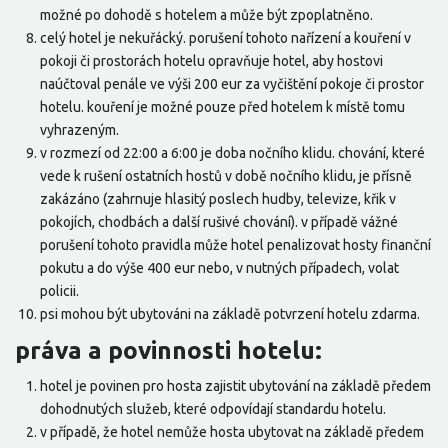
možné po dohodě s hotelem a může být zpoplatněno.
celý hotel je nekuřácký. porušení tohoto nařízení a kouření v
pokoji či prostorách hotelu opravňuje hotel, aby hostovi
naúčtoval penále ve výši 200 eur za vyčištění pokoje či prostor
hotelu. kouření je možné pouze před hotelem k místě tomu
vyhrazeným.
v rozmezí od 22:00 a 6:00 je doba nočního klidu. chování, které
vede k rušení ostatních hostů v době nočního klidu, je přísně
zakázáno (zahrnuje hlasitý poslech hudby, televize, křik v
pokojích, chodbách a další rušivé chování). v případě vážné
porušení tohoto pravidla může hotel penalizovat hosty finanční
pokutu a do výše 400 eur nebo, v nutných případech, volat
policii.
psi mohou být ubytováni na základě potvrzení hotelu zdarma.
práva a povinnosti hotelu:
hotel je povinen pro hosta zajistit ubytování na základě předem
dohodnutých služeb, které odpovídají standardu hotelu.
v případě, že hotel nemůže hosta ubytovat na základě předem