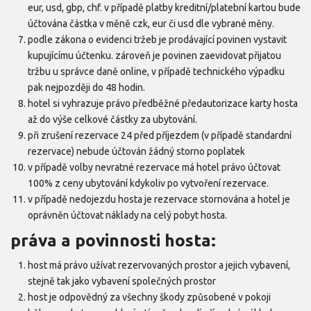
eur, usd, gbp, chf. v případě platby kreditní/platební kartou bude
účtována částka v měně czk, eur či usd dle vybrané měny.
podle zákona o evidenci tržeb je prodávající povinen vystavit
kupujícímu účtenku. zároveň je povinen zaevidovat přijatou
tržbu u správce daně online, v případě technického výpadku
pak nejpozději do 48 hodin.
hotel si vyhrazuje právo předběžné předautorizace karty hosta
až do výše celkové částky za ubytování.
při zrušení rezervace 24 před příjezdem (v případě standardní
rezervace) nebude účtován žádný storno poplatek
v případě volby nevratné rezervace má hotel právo účtovat
100% z ceny ubytování kdykoliv po vytvoření rezervace.
v případě nedojezdu hosta je rezervace stornována a hotel je
oprávněn účtovat náklady na celý pobyt hosta.
práva a povinnosti hosta:
host má právo užívat rezervovaných prostor a jejich vybavení,
stejně tak jako vybavení společných prostor
host je odpovědný za všechny škody způsobené v pokoji