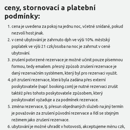
ceny, stornovací a platební
podmínky:
cena je uvedena za pokoj na jednu noc, včetně snídaně, pokud
nezvolí host jinak.
v ceně ubytování je zahrnuto dph ve výši 10%. městský
poplatek ve výši 21 czk/osoba na noc je zahrnut v ceně
ubytování.
zrušení potvrzené rezervace je možné učinit pouze písemnou
formou, tedy emailem. přesný způsob zrušení rezervace je
daný rezervačním systémem, který byl pro rezervaci využit.
při zrušení rezervace, která byla zadána přes externí
poskytovatele (např. booking.com) je nutné rezervaci zrušit
taktéž přes tohoto poskytovatele způsobem, který
poskytovatel vyžaduje a za podmínek rezervace.
změna rezervace, tj. přesun objednaných služeb na jiný termín
je považován za zrušení původní rezervace a řídí se stejným
režimem jako zrušení rezervace.
ubytování je možné uhradit v hotovosti, akceptujeme měnu czk,