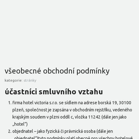
všeobecné obchodní podmínky
kategorie:
stránky
účastníci smluvního vztahu
firma hotel victoria s.r.o. se sídlem na adrese borská 19, 30100
plzeň, společnost je zapsána v obchodním rejstříku, vedeného
krajským soudem v plzni oddíl c, vložka 11242 (dále jen jako
„hotel“)
objednatel – jako fyzická či právnická osoba (dále jen
„objednatel“)tyto podmínky platí obecně pro všechny hotelové