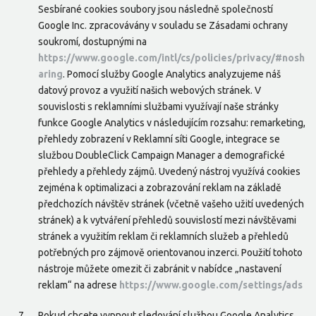
Sesbírané cookies soubory jsou následně společností
Google Inc. zpracovávány v souladu se Zásadami ochrany
soukromí, dostupnými na
https://www.google.com/intl/cs/policies/privacy/#nosh
aring
. Pomocí služby Google Analytics analyzujeme náš
datový provoz a využití našich webových stránek. V
souvislosti s reklamními službami využívají naše stránky
funkce Google Analytics v následujícím rozsahu: remarketing,
přehledy zobrazení v Reklamní síti Google, integrace se
službou DoubleClick Campaign Manager a demografické
přehledy a přehledy zájmů. Uvedený nástroj využívá cookies
zejména k optimalizaci a zobrazování reklam na základě
předchozích návštěv stránek (včetně vašeho užití uvedených
stránek) a k vytváření přehledů souvislostí mezi návštěvami
stránek a využitím reklam či reklamních služeb a přehledů
potřebných pro zájmově orientovanou inzerci. Použití tohoto
nástroje můžete omezit či zabránit v nabídce „nastavení
reklam“ na adrese
https://www.google.com/settings/ads
Pokud chcete vypnout sledování službou Google Analytics,