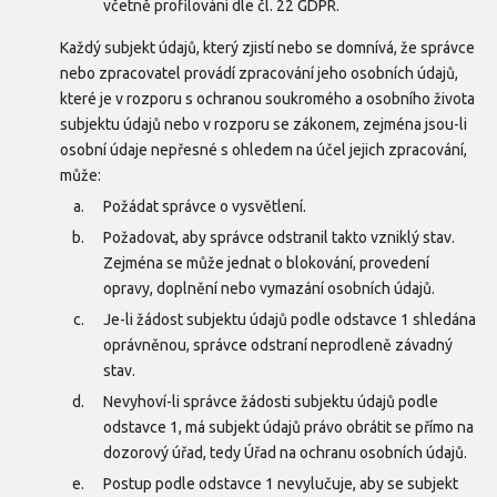
včetně profilování dle čl. 22 GDPR.
Každý subjekt údajů, který zjistí nebo se domnívá, že správce
nebo zpracovatel provádí zpracování jeho osobních údajů,
které je v rozporu s ochranou soukromého a osobního života
subjektu údajů nebo v rozporu se zákonem, zejména jsou-li
osobní údaje nepřesné s ohledem na účel jejich zpracování,
může:
Požádat správce o vysvětlení.
Požadovat, aby správce odstranil takto vzniklý stav.
Zejména se může jednat o blokování, provedení
opravy, doplnění nebo vymazání osobních údajů.
Je-li žádost subjektu údajů podle odstavce 1 shledána
oprávněnou, správce odstraní neprodleně závadný
stav.
Nevyhoví-li správce žádosti subjektu údajů podle
odstavce 1, má subjekt údajů právo obrátit se přímo na
dozorový úřad, tedy Úřad na ochranu osobních údajů.
Postup podle odstavce 1 nevylučuje, aby se subjekt