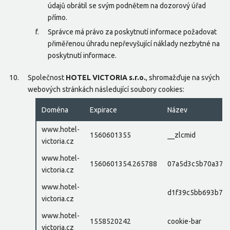
údajů obrátil se svým podnětem na dozorový úřad
přímo.
Správce má právo za poskytnutí informace požadovat
přiměřenou úhradu nepřevyšující náklady nezbytné na
poskytnutí informace.
Společnost
HOTEL VICTORIA s.r.o.
, shromažďuje na svých
webových stránkách následující soubory cookies:
Doména
Expirace
Název
www.hotel-
1560601355
__zlcmid
victoria.cz
www.hotel-
1560601354.265788
07a5d3c5b70a37e
victoria.cz
www.hotel-
d1f39c5bb693b77e
victoria.cz
www.hotel-
1558520242
cookie-bar
victoria.cz