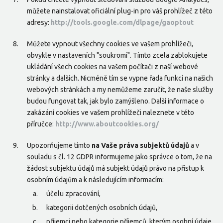
můžete nainstalovat oficiální plug-in pro váš prohlížeč z této
adresy:
http://tools.google.com/dlpage/gaoptout
Můžete vypnout všechny cookies ve vašem prohlížeči,
obvykle v nastaveních "soukromí". Tímto zcela zablokujete
ukládání všech cookies na vašem počítači z naší webové
stránky a dalších. Nicméně tím se vypne řada funkcí na našich
webových stránkách a my nemůžeme zaručit, že naše služby
budou fungovat tak, jak bylo zamýšleno. Další informace o
zakázání cookies ve vašem prohlížeči naleznete v této
příručce:
http://www.aboutcookies.org/
Upozorňujeme tímto
na Vaše práva subjektů údajů
a v
souladu s čl. 12 GDPR informujeme jako správce o tom, že na
žádost subjektu údajů má subjekt údajů právo na přístup k
osobním údajům a k následujícím informacím:
účelu zpracování,
kategorii dotčených osobních údajů,
příjemci nebo kategorie příjemců, kterým osobní údaje