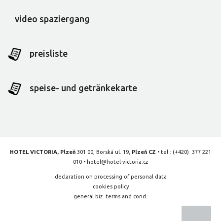
video spaziergang
preisliste
speise- und getränkekarte
HOTEL VICTORIA, Plzeň
301 00, Borská ul. 19,
Plzeň CZ
• tel.:
(+420) 377 221
010
•
hotel@hotel-victoria.cz
declaration on processing of personal data
cookies policy
general biz. terms and cond.