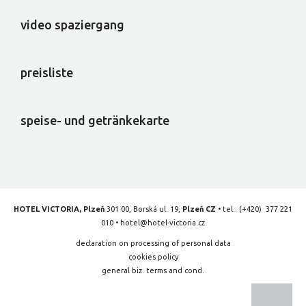
video spaziergang
preisliste
speise- und getränkekarte
HOTEL VICTORIA, Plzeň
301 00, Borská ul. 19,
Plzeň CZ
• tel.:
(+420) 377 221
010
•
hotel@hotel-victoria.cz
declaration on processing of personal data
cookies policy
general biz. terms and cond.