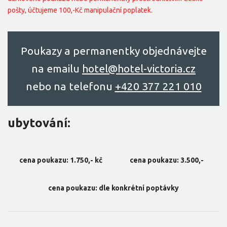
pošty, účtujeme 100,-Kč manipulační poplatek.
Poukazy a permanentky objednávejte
na emailu
hоtel@hоtel-victоriа.cz
nebo na telefonu
+420 377 221 010
ubytování:
cena poukazu: 1.750,- kč
cena poukazu: 3.500,-
cena poukazu: dle konkrétní poptávky