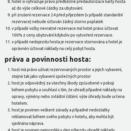
hotel si vyhrazuje právo předběžné předautorizace karty hosta
až do výše celkové částky za ubytování.
při zrušení rezervace 24 před příjezdem (v případě standardní
rezervace) nebude účtován žádný storno poplatek
v případě volby nevratné rezervace má hotel právo účtovat
100% z ceny ubytování kdykoliv po vytvoření rezervace.
v případě nedojezdu hosta je rezervace stornována a hotel je
oprávněn účtovat náklady na celý pobyt hosta.
práva a povinnosti hosta:
host má právo užívat rezervovaných prostor a jejich vybavení,
stejně tak jako vybavení společných prostor
host je odpovědný za všechny škody způsobené v pokoji
během pobytu a souhlasí s tím, že uhradí případné náklady na
opravy, výměny nebo zvláštní čištění. výše úhrady bude určena
hotelem.
host je povinen veškeré závady a případné nedostatky
reklamovat během svého pobytu v hotelu, aby mohla být
sjednána náprava.
host je povinen nejpozději v den příjezdu uhradit náklady