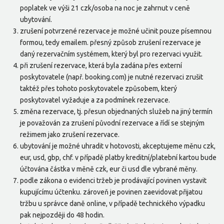
poplatek ve výši 21 czk/osoba na noc je zahrnut v ceně
ubytování.
zrušení potvrzené rezervace je možné učinit pouze písemnou
formou, tedy emailem. přesný způsob zrušení rezervace je
daný rezervačním systémem, který byl pro rezervaci využit.
při zrušení rezervace, která byla zadána přes externí
poskytovatele (např. booking.com) je nutné rezervaci zrušit
taktéž přes tohoto poskytovatele způsobem, který
poskytovatel vyžaduje a za podmínek rezervace.
změna rezervace, tj. přesun objednaných služeb na jiný termín
je považován za zrušení původní rezervace a řídí se stejným
režimem jako zrušení rezervace.
ubytování je možné uhradit v hotovosti, akceptujeme měnu czk,
eur, usd, gbp, chf. v případě platby kreditní/platební kartou bude
účtována částka v měně czk, eur či usd dle vybrané měny.
podle zákona o evidenci tržeb je prodávající povinen vystavit
kupujícímu účtenku. zároveň je povinen zaevidovat přijatou
tržbu u správce daně online, v případě technického výpadku
pak nejpozději do 48 hodin.