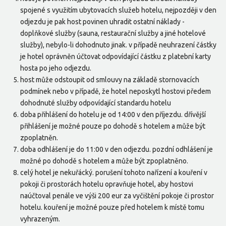
spojené s využitím ubytovacích služeb hotelu, nejpozději v den
odjezdu je pak host povinen uhradit ostatní náklady -
doplňkové služby (sauna, restaurační služby a jiné hotelové
služby), nebylo-li dohodnuto jinak. v případě neuhrazení částky
je hotel oprávněn účtovat odpovídající částku z platební karty
hosta po jeho odjezdu.
host může odstoupit od smlouvy na základě stornovacích
podmínek nebo v případě, že hotel neposkytl hostovi předem
dohodnuté služby odpovídající standardu hotelu
doba přihlášení do hotelu je od 14:00 v den příjezdu. dřívější
přihlášení je možné pouze po dohodě s hotelem a může být
zpoplatněn.
doba odhlášení je do 11:00 v den odjezdu. pozdní odhlášení je
možné po dohodě s hotelem a může být zpoplatněno.
celý hotel je nekuřácký. porušení tohoto nařízení a kouření v
pokoji či prostorách hotelu opravňuje hotel, aby hostovi
naúčtoval penále ve výši 200 eur za vyčištění pokoje či prostor
hotelu. kouření je možné pouze před hotelem k místě tomu
vyhrazeným.