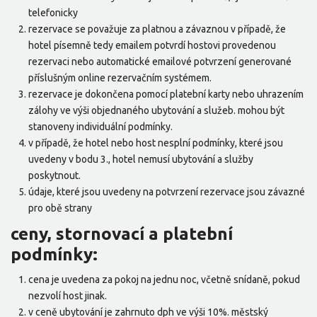
telefonicky
rezervace se považuje za platnou a závaznou v případě, že
hotel písemně tedy emailem potvrdí hostovi provedenou
rezervaci nebo automatické emailové potvrzení generované
příslušným online rezervačním systémem.
rezervace je dokončena pomocí platební karty nebo uhrazením
zálohy ve výši objednaného ubytování a služeb. mohou být
stanoveny individuální podmínky.
v případě, že hotel nebo host nesplní podmínky, které jsou
uvedeny v bodu 3., hotel nemusí ubytování a služby
poskytnout.
údaje, které jsou uvedeny na potvrzení rezervace jsou závazné
pro obě strany
ceny, stornovací a platební
podmínky:
cena je uvedena za pokoj na jednu noc, včetně snídaně, pokud
nezvolí host jinak.
v ceně ubytování je zahrnuto dph ve výši 10%. městský