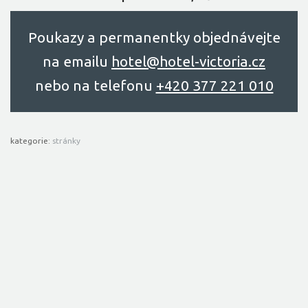
Poukazy a permanentky objednávejte
na emailu
hоtel@hоtel-victоriа.cz
nebo na telefonu
+420 377 221 010
kategorie:
stránky