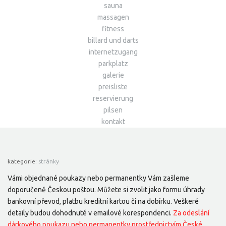
sauna
massagen
fitness
billard und darts
internetzugang
parkplatz
galerie
preisliste
reservierung
pilsen
kontakt
kategorie:
stránky
Vámi objednané poukazy nebo permanentky Vám zašleme
doporučeně Českou poštou. Můžete si zvolit jako formu úhrady
bankovní převod, platbu kreditní kartou či na dobírku. Veškeré
detaily budou dohodnuté v emailové korespondenci.
Za odeslání
dárkového poukazu nebo permanentky prostřednictvím České