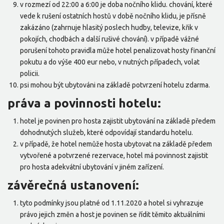
v rozmezí od 22:00 a 6:00 je doba nočního klidu. chování, které
vede k rušení ostatních hostů v době nočního klidu, je přísně
zakázáno (zahrnuje hlasitý poslech hudby, televize, křik v
pokojích, chodbách a další rušivé chování). v případě vážné
porušení tohoto pravidla může hotel penalizovat hosty finanční
pokutu a do výše 400 eur nebo, v nutných případech, volat
policii.
psi mohou být ubytováni na základě potvrzení hotelu zdarma.
práva a povinnosti hotelu:
hotel je povinen pro hosta zajistit ubytování na základě předem
dohodnutých služeb, které odpovídají standardu hotelu.
v případě, že hotel nemůže hosta ubytovat na základě předem
vytvořené a potvrzené rezervace, hotel má povinnost zajistit
pro hosta adekvátní ubytování v jiném zařízení.
závěrečná ustanovení:
tyto podmínky jsou platné od 1.11.2020 a hotel si vyhrazuje
právo jejich změn a host je povinen se řídit těmito aktuálními