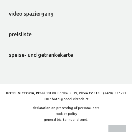
video spaziergang
preisliste
speise- und getränkekarte
HOTEL VICTORIA, Plzeň
301 00, Borská ul. 19,
Plzeň CZ
• tel.:
(+420) 377 221
010
•
hotel@hotel-victoria.cz
declaration on processing of personal data
cookies policy
general biz. terms and cond.