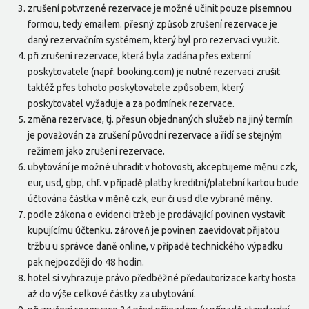
zrušení potvrzené rezervace je možné učinit pouze písemnou
formou, tedy emailem. přesný způsob zrušení rezervace je
daný rezervačním systémem, který byl pro rezervaci využit.
při zrušení rezervace, která byla zadána přes externí
poskytovatele (např. booking.com) je nutné rezervaci zrušit
taktéž přes tohoto poskytovatele způsobem, který
poskytovatel vyžaduje a za podmínek rezervace.
změna rezervace, tj. přesun objednaných služeb na jiný termín
je považován za zrušení původní rezervace a řídí se stejným
režimem jako zrušení rezervace.
ubytování je možné uhradit v hotovosti, akceptujeme měnu czk,
eur, usd, gbp, chf. v případě platby kreditní/platební kartou bude
účtována částka v měně czk, eur či usd dle vybrané měny.
podle zákona o evidenci tržeb je prodávající povinen vystavit
kupujícímu účtenku. zároveň je povinen zaevidovat přijatou
tržbu u správce daně online, v případě technického výpadku
pak nejpozději do 48 hodin.
hotel si vyhrazuje právo předběžné předautorizace karty hosta
až do výše celkové částky za ubytování.