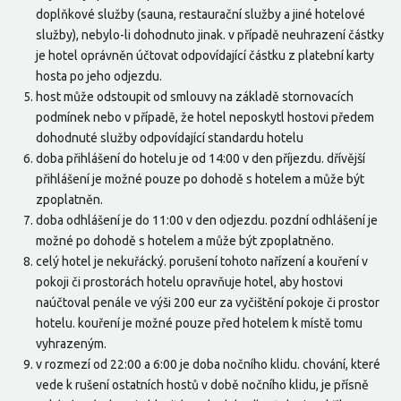
doplňkové služby (sauna, restaurační služby a jiné hotelové
služby), nebylo-li dohodnuto jinak. v případě neuhrazení částky
je hotel oprávněn účtovat odpovídající částku z platební karty
hosta po jeho odjezdu.
host může odstoupit od smlouvy na základě stornovacích
podmínek nebo v případě, že hotel neposkytl hostovi předem
dohodnuté služby odpovídající standardu hotelu
doba přihlášení do hotelu je od 14:00 v den příjezdu. dřívější
přihlášení je možné pouze po dohodě s hotelem a může být
zpoplatněn.
doba odhlášení je do 11:00 v den odjezdu. pozdní odhlášení je
možné po dohodě s hotelem a může být zpoplatněno.
celý hotel je nekuřácký. porušení tohoto nařízení a kouření v
pokoji či prostorách hotelu opravňuje hotel, aby hostovi
naúčtoval penále ve výši 200 eur za vyčištění pokoje či prostor
hotelu. kouření je možné pouze před hotelem k místě tomu
vyhrazeným.
v rozmezí od 22:00 a 6:00 je doba nočního klidu. chování, které
vede k rušení ostatních hostů v době nočního klidu, je přísně