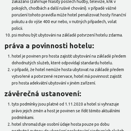
zakázáno (zahrnuje hlasitý poslech hudby, televize, křik v
pokojích, chodbách a další rušivé chování). v případě vážné
porušení tohoto pravidla může hotel penalizovat hosty finanční
pokutu a do výše 400 eur nebo, v nutných případech, volat
policii.
psi mohou být ubytováni na základě potvrzení hotelu zdarma.
práva a povinnosti hotelu:
hotel je povinen pro hosta zajistit ubytování na základě předem
dohodnutých služeb, které odpovídají standardu hotelu.
v případě, že hotel nemůže hosta ubytovat na základě předem
vytvořené a potvrzené rezervace, hotel má povinnost zajistit
pro hosta adekvátní ubytování v jiném zařízení.
závěrečná ustanovení:
tyto podmínky jsou platné od 1.11.2020 a hotel si vyhrazuje
právo jejich změn a host je povinen se řídit těmito aktuálními
podmínkami.
hotel shromažďuje osobní údaje hosta pouze po dobu