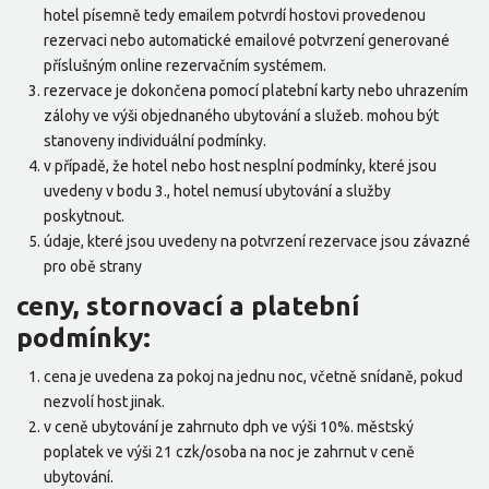
hotel písemně tedy emailem potvrdí hostovi provedenou
rezervaci nebo automatické emailové potvrzení generované
příslušným online rezervačním systémem.
rezervace je dokončena pomocí platební karty nebo uhrazením
zálohy ve výši objednaného ubytování a služeb. mohou být
stanoveny individuální podmínky.
v případě, že hotel nebo host nesplní podmínky, které jsou
uvedeny v bodu 3., hotel nemusí ubytování a služby
poskytnout.
údaje, které jsou uvedeny na potvrzení rezervace jsou závazné
pro obě strany
ceny, stornovací a platební
podmínky:
cena je uvedena za pokoj na jednu noc, včetně snídaně, pokud
nezvolí host jinak.
v ceně ubytování je zahrnuto dph ve výši 10%. městský
poplatek ve výši 21 czk/osoba na noc je zahrnut v ceně
ubytování.