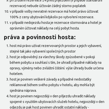
při zrušení rezervace 24 před příjezdem (v případě standardní
rezervace) nebude účtován žádný storno poplatek
v případě volby nevratné rezervace má hotel právo účtovat
100% z ceny ubytování kdykoliv po vytvoření rezervace.
v případě nedojezdu hosta je rezervace stornována a hotel je
oprávněn účtovat náklady na celý pobyt hosta.
práva a povinnosti hosta:
host má právo užívat rezervovaných prostor a jejich vybavení,
stejně tak jako vybavení společných prostor
host je odpovědný za všechny škody způsobené v pokoji
během pobytu a souhlasí s tím, že uhradí případné náklady na
opravy, výměny nebo zvláštní čištění. výše úhrady bude určena
hotelem.
host je povinen veškeré závady a případné nedostatky
reklamovat během svého pobytu v hotelu, aby mohla být
sjednána náprava.
host je povinen nejpozději v den příjezdu uhradit náklady
spojené s využitím ubytovacích služeb hotelu, nejpozději v den
odjezdu je pak host povinen uhradit ostatní náklady -