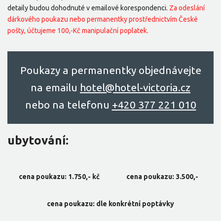
detaily budou dohodnuté v emailové korespondenci.
Za odeslání
dárkového poukazu nebo permanentky prostřednictvím České
pošty, účtujeme 100,-Kč manipulační poplatek.
Poukazy a permanentky objednávejte
na emailu
hоtel@hоtel-victоriа.cz
nebo na telefonu
+420 377 221 010
ubytování:
cena poukazu: 1.750,- kč
cena poukazu: 3.500,-
cena poukazu: dle konkrétní poptávky