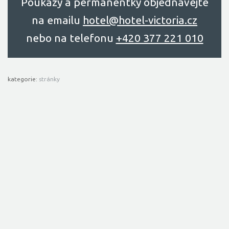
Poukazy a permanentky objednávejte
na emailu
hоtel@hоtel-victоriа.cz
nebo na telefonu
+420 377 221 010
kategorie:
stránky