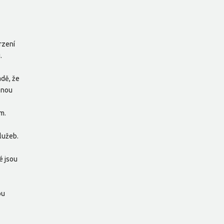
rzení
.
adě, že
enou
m.
lužeb.
é jsou
ou