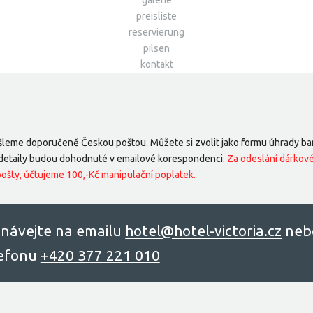
galerie
preisliste
reservierung
pilsen
kontakt
eme doporučeně Českou poštou. Můžete si zvolit jako formu úhrady ba
ré detaily budou dohodnuté v emailové korespondenci.
Za odeslání dárkov
šty, účtujeme 100,-Kč manipulační poplatek.
návejte na emailu
hоtel@hоtel-victоriа.cz
neb
lefonu
+420 377 221 010