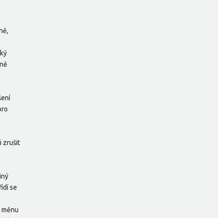
ně,
ský
eně
šení
pro
 zrušit
iný
ídí se
e měnu