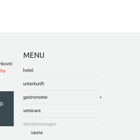
MENU
nkovní
hotel
ého
unterkunft
gastronomie
o
seminare
dienstleistungen
sauna