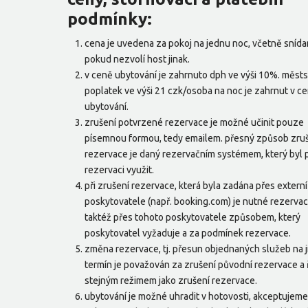
podmínky:
cena je uvedena za pokoj na jednu noc, včetně snída
pokud nezvolí host jinak.
v ceně ubytování je zahrnuto dph ve výši 10%. měst
poplatek ve výši 21 czk/osoba na noc je zahrnut v c
ubytování.
zrušení potvrzené rezervace je možné učinit pouze
písemnou formou, tedy emailem. přesný způsob zru
rezervace je daný rezervačním systémem, který byl 
rezervaci využit.
při zrušení rezervace, která byla zadána přes externí
poskytovatele (např. booking.com) je nutné rezervaci
taktéž přes tohoto poskytovatele způsobem, který
poskytovatel vyžaduje a za podmínek rezervace.
změna rezervace, tj. přesun objednaných služeb na j
termín je považován za zrušení původní rezervace a ř
stejným režimem jako zrušení rezervace.
ubytování je možné uhradit v hotovosti, akceptujem