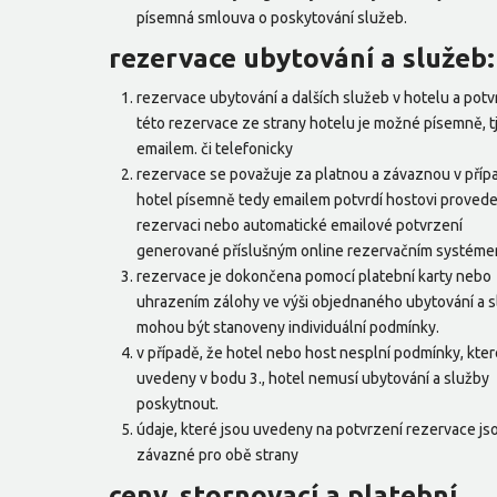
písemná smlouva o poskytování služeb.
rezervace ubytování a služeb:
rezervace ubytování a dalších služeb v hotelu a potv
této rezervace ze strany hotelu je možné písemně, tj
emailem. či telefonicky
rezervace se považuje za platnou a závaznou v příp
hotel písemně tedy emailem potvrdí hostovi proved
rezervaci nebo automatické emailové potvrzení
generované příslušným online rezervačním systéme
rezervace je dokončena pomocí platební karty nebo
uhrazením zálohy ve výši objednaného ubytování a s
mohou být stanoveny individuální podmínky.
v případě, že hotel nebo host nesplní podmínky, kter
uvedeny v bodu 3., hotel nemusí ubytování a služby
poskytnout.
údaje, které jsou uvedeny na potvrzení rezervace js
závazné pro obě strany
ceny, stornovací a platební