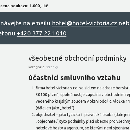
cena poukazu: 1.000,- kč
návejte na emailu
hоtel@hоtel-victоriа.cz
neb
lefonu
+420 377 221 010
všeobecné obchodní podmínky
kategorie:
stránky
účastníci smluvního vztahu
firma hotel victoria s.r.o. se sídlem na adrese borská 
30100 plzeň, společnost je zapsána v obchodním rejs
vedeného krajským soudem v plzni oddíl c, vložka 1
(dále jen jako „hotel“)
objednatel – jako fyzická či právnická osoba (dále jen
„objednatel“)tyto podmínky platí obecně pro všechn
hotelové hosty a agentury, se kterými není sjednána