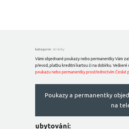
kategorie:
stránky
Vámi objednané poukazy nebo permanentky Vám zašl
převod, platbu kreditní kartou či na dobírku. Veške
poukazu nebo permanentky prostřednictvím České po
Poukazy a permanentky objed
na te
ubytování: