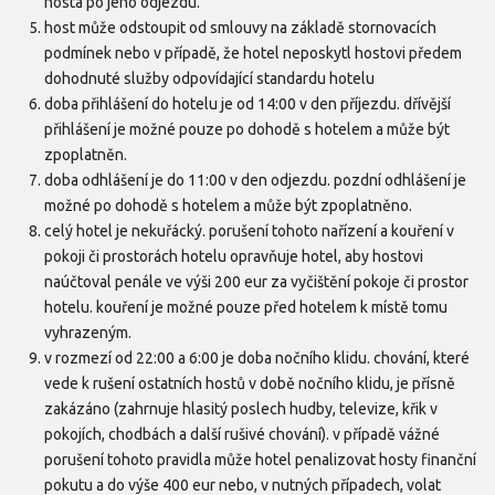
hosta po jeho odjezdu.
host může odstoupit od smlouvy na základě stornovacích
podmínek nebo v případě, že hotel neposkytl hostovi předem
dohodnuté služby odpovídající standardu hotelu
doba přihlášení do hotelu je od 14:00 v den příjezdu. dřívější
přihlášení je možné pouze po dohodě s hotelem a může být
zpoplatněn.
doba odhlášení je do 11:00 v den odjezdu. pozdní odhlášení je
možné po dohodě s hotelem a může být zpoplatněno.
celý hotel je nekuřácký. porušení tohoto nařízení a kouření v
pokoji či prostorách hotelu opravňuje hotel, aby hostovi
naúčtoval penále ve výši 200 eur za vyčištění pokoje či prostor
hotelu. kouření je možné pouze před hotelem k místě tomu
vyhrazeným.
v rozmezí od 22:00 a 6:00 je doba nočního klidu. chování, které
vede k rušení ostatních hostů v době nočního klidu, je přísně
zakázáno (zahrnuje hlasitý poslech hudby, televize, křik v
pokojích, chodbách a další rušivé chování). v případě vážné
porušení tohoto pravidla může hotel penalizovat hosty finanční
pokutu a do výše 400 eur nebo, v nutných případech, volat