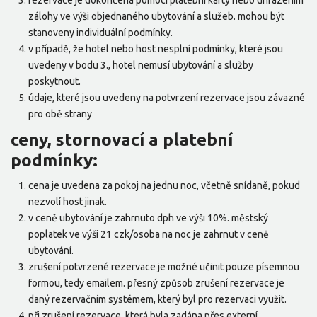
rezervace je dokončena pomocí platební karty nebo uhrazením
zálohy ve výši objednaného ubytování a služeb. mohou být
stanoveny individuální podmínky.
v případě, že hotel nebo host nesplní podmínky, které jsou
uvedeny v bodu 3., hotel nemusí ubytování a služby
poskytnout.
údaje, které jsou uvedeny na potvrzení rezervace jsou závazné
pro obě strany
ceny, stornovací a platební
podmínky:
cena je uvedena za pokoj na jednu noc, včetně snídaně, pokud
nezvolí host jinak.
v ceně ubytování je zahrnuto dph ve výši 10%. městský
poplatek ve výši 21 czk/osoba na noc je zahrnut v ceně
ubytování.
zrušení potvrzené rezervace je možné učinit pouze písemnou
formou, tedy emailem. přesný způsob zrušení rezervace je
daný rezervačním systémem, který byl pro rezervaci využit.
při zrušení rezervace, která byla zadána přes externí