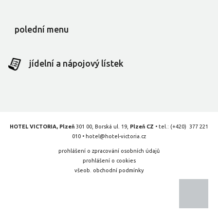
polední menu
jídelní a nápojový lístek
HOTEL VICTORIA, Plzeň
301 00, Borská ul. 19,
Plzeň CZ
• tel.:
(+420) 377 221
010
•
hotel@hotel-victoria.cz
prohlášení o zpracování osobních údajů
prohlášení o cookies
všeob. obchodní podmínky