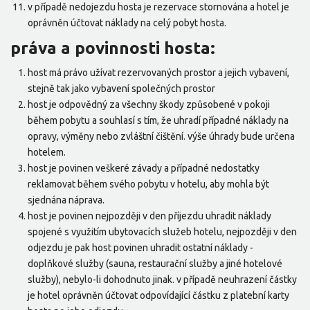
v případě nedojezdu hosta je rezervace stornována a hotel je
oprávněn účtovat náklady na celý pobyt hosta.
práva a povinnosti hosta:
host má právo užívat rezervovaných prostor a jejich vybavení,
stejně tak jako vybavení společných prostor
host je odpovědný za všechny škody způsobené v pokoji
během pobytu a souhlasí s tím, že uhradí případné náklady na
opravy, výměny nebo zvláštní čištění. výše úhrady bude určena
hotelem.
host je povinen veškeré závady a případné nedostatky
reklamovat během svého pobytu v hotelu, aby mohla být
sjednána náprava.
host je povinen nejpozději v den příjezdu uhradit náklady
spojené s využitím ubytovacích služeb hotelu, nejpozději v den
odjezdu je pak host povinen uhradit ostatní náklady -
doplňkové služby (sauna, restaurační služby a jiné hotelové
služby), nebylo-li dohodnuto jinak. v případě neuhrazení částky
je hotel oprávněn účtovat odpovídající částku z platební karty