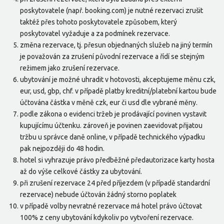
poskytovatele (např. booking.com) je nutné rezervaci zrušit
taktéž přes tohoto poskytovatele způsobem, který
poskytovatel vyžaduje a za podmínek rezervace.
změna rezervace, tj. přesun objednaných služeb na jiný termín
je považován za zrušení původní rezervace a řídí se stejným
režimem jako zrušení rezervace.
ubytování je možné uhradit v hotovosti, akceptujeme měnu czk,
eur, usd, gbp, chf. v případě platby kreditní/platební kartou bude
účtována částka v měně czk, eur či usd dle vybrané měny.
podle zákona o evidenci tržeb je prodávající povinen vystavit
kupujícímu účtenku. zároveň je povinen zaevidovat přijatou
tržbu u správce daně online, v případě technického výpadku
pak nejpozději do 48 hodin.
hotel si vyhrazuje právo předběžné předautorizace karty hosta
až do výše celkové částky za ubytování.
při zrušení rezervace 24 před příjezdem (v případě standardní
rezervace) nebude účtován žádný storno poplatek
v případě volby nevratné rezervace má hotel právo účtovat
100% z ceny ubytování kdykoliv po vytvoření rezervace.