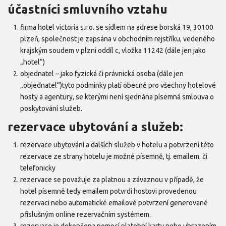
účastníci smluvního vztahu
firma hotel victoria s.r.o. se sídlem na adrese borská 19, 30100
plzeň, společnost je zapsána v obchodním rejstříku, vedeného
krajským soudem v plzni oddíl c, vložka 11242 (dále jen jako
„hotel“)
objednatel – jako fyzická či právnická osoba (dále jen
„objednatel“)tyto podmínky platí obecně pro všechny hotelové
hosty a agentury, se kterými není sjednána písemná smlouva o
poskytování služeb.
rezervace ubytování a služeb:
rezervace ubytování a dalších služeb v hotelu a potvrzení této
rezervace ze strany hotelu je možné písemně, tj. emailem. či
telefonicky
rezervace se považuje za platnou a závaznou v případě, že
hotel písemně tedy emailem potvrdí hostovi provedenou
rezervaci nebo automatické emailové potvrzení generované
příslušným online rezervačním systémem.