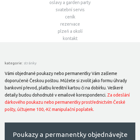
oslavy a garden party
svatební servis
ceník
rezervace
plzeň a okolí
kontakt
kategorie:
stránky
Vámi objednané poukazy nebo permanentky Vám zašleme
doporučeně Českou poštou. Můžete si zvolit jako formu úhrady
bankovní převod, platbu kreditní kartou či na dobírku. Veškeré
detaily budou dohodnuté v emailové korespondenci.
Za odeslání
dárkového poukazu nebo permanentky prostřednictvím České
pošty, účtujeme 100,-Kč manipulační poplatek.
Poukazy a permanentky objednávejte