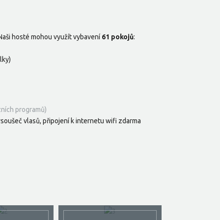
 Naši hosté mohou využít vybavení
61 pokojů
:
lky)
zních programů)
ysoušeč vlasů, připojení k internetu wifi zdarma