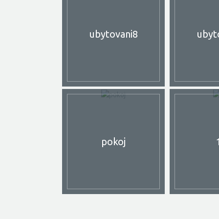
ubytovani8
ubyt
pokoj