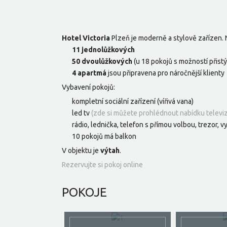
Hotel Victoria
Plzeň je moderně a stylově zařízen.
11 jednolůžkových
50 dvoulůžkových
(u 18 pokojů s možností přistý
4 apartmá
jsou připravena pro náročnější klienty
Vybavení pokojů:
kompletní sociální zařízení (vířivá vana)
led tv
(zde si můžete prohlédnout nabídku televi
rádio, lednička, telefon s přímou volbou, trezor, v
10 pokojů má balkon
V objektu je
výtah
.
Rezervujte si pokoj online
POKOJE