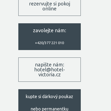
rezervujte si pokoj
online
zavolejte nám:
+420/377 221 010
napište nám:
hotel@hotel-
victoria.cz
kupte si dárkový poukaz
nebo permanentku