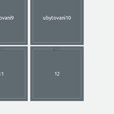
ovani9
ubytovani10
11
12