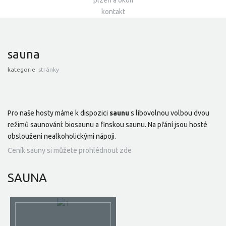
plzeň a okolí
kontakt
sauna
kategorie:
stránky
Pro naše hosty máme k dispozici
saunu
s libovolnou volbou dvou
režimů saunování: biosaunu a finskou saunu. Na přání jsou hosté
obslouženi nealkoholickými nápoji.
Ceník sauny si můžete prohlédnout zde
SAUNA