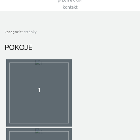
plzeň a okolí
kontakt
kategorie:
stránky
POKOJE
1