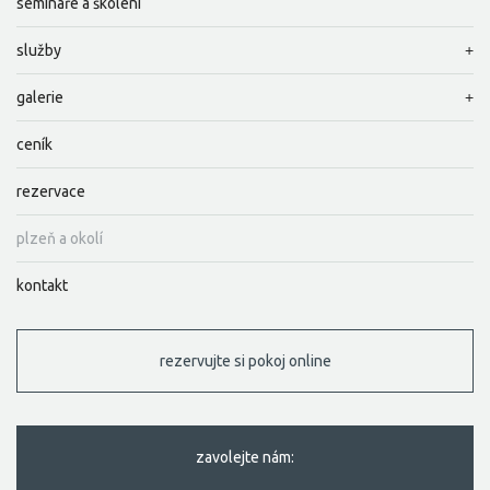
semináře a školení
služby
galerie
ceník
rezervace
plzeň a okolí
kontakt
rezervujte si pokoj online
zavolejte nám: