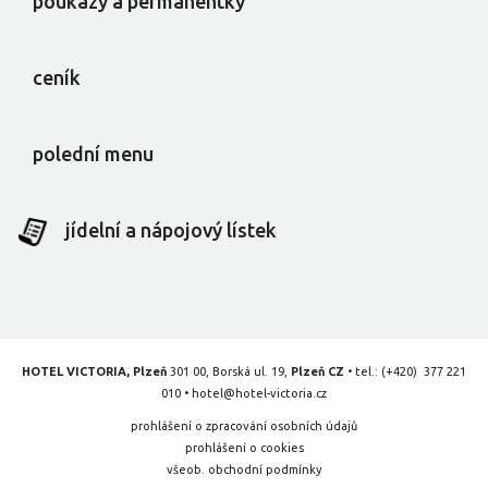
poukazy a permanentky
ceník
polední menu
jídelní a nápojový lístek
HOTEL VICTORIA, Plzeň
301 00, Borská ul. 19,
Plzeň CZ
• tel.:
(+420) 377 221
010
•
hotel@hotel-victoria.cz
prohlášení o zpracování osobních údajů
prohlášení o cookies
všeob. obchodní podmínky