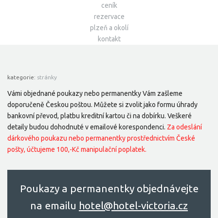
ceník
rezervace
plzeň a okolí
kontakt
kategorie:
stránky
Vámi objednané poukazy nebo permanentky Vám zašleme
doporučeně Českou poštou. Můžete si zvolit jako formu úhrady
bankovní převod, platbu kreditní kartou či na dobírku. Veškeré
detaily budou dohodnuté v emailové korespondenci.
Za odeslání
dárkového poukazu nebo permanentky prostřednictvím České
pošty, účtujeme 100,-Kč manipulační poplatek.
Poukazy a permanentky objednávejte
na emailu
hоtel@hоtel-victоriа.cz