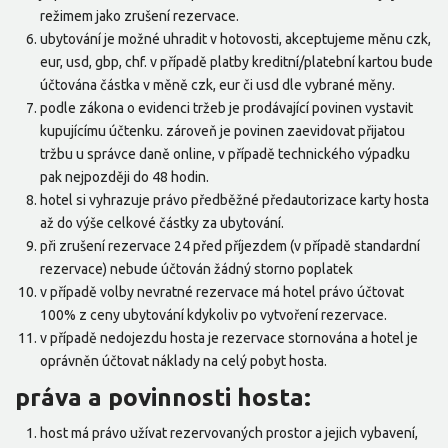
režimem jako zrušení rezervace.
ubytování je možné uhradit v hotovosti, akceptujeme měnu czk,
eur, usd, gbp, chf. v případě platby kreditní/platební kartou bude
účtována částka v měně czk, eur či usd dle vybrané měny.
podle zákona o evidenci tržeb je prodávající povinen vystavit
kupujícímu účtenku. zároveň je povinen zaevidovat přijatou
tržbu u správce daně online, v případě technického výpadku
pak nejpozději do 48 hodin.
hotel si vyhrazuje právo předběžné předautorizace karty hosta
až do výše celkové částky za ubytování.
při zrušení rezervace 24 před příjezdem (v případě standardní
rezervace) nebude účtován žádný storno poplatek
v případě volby nevratné rezervace má hotel právo účtovat
100% z ceny ubytování kdykoliv po vytvoření rezervace.
v případě nedojezdu hosta je rezervace stornována a hotel je
oprávněn účtovat náklady na celý pobyt hosta.
práva a povinnosti hosta:
host má právo užívat rezervovaných prostor a jejich vybavení,