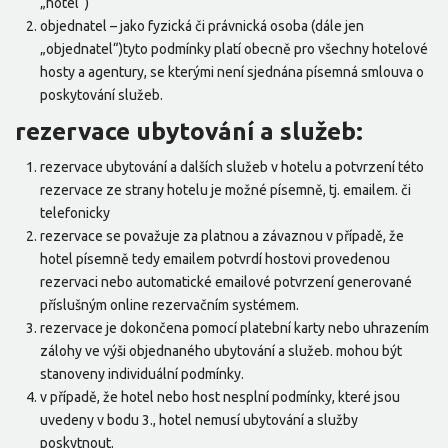
„hotel“)
objednatel – jako fyzická či právnická osoba (dále jen
„objednatel“)tyto podmínky platí obecně pro všechny hotelové
hosty a agentury, se kterými není sjednána písemná smlouva o
poskytování služeb.
rezervace ubytování a služeb:
rezervace ubytování a dalších služeb v hotelu a potvrzení této
rezervace ze strany hotelu je možné písemně, tj. emailem. či
telefonicky
rezervace se považuje za platnou a závaznou v případě, že
hotel písemně tedy emailem potvrdí hostovi provedenou
rezervaci nebo automatické emailové potvrzení generované
příslušným online rezervačním systémem.
rezervace je dokončena pomocí platební karty nebo uhrazením
zálohy ve výši objednaného ubytování a služeb. mohou být
stanoveny individuální podmínky.
v případě, že hotel nebo host nesplní podmínky, které jsou
uvedeny v bodu 3., hotel nemusí ubytování a služby
poskytnout.