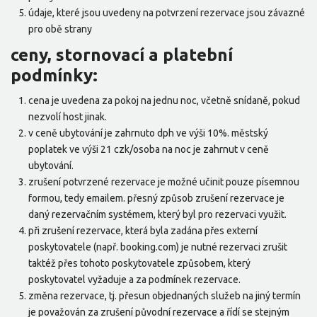
údaje, které jsou uvedeny na potvrzení rezervace jsou závazné
pro obě strany
ceny, stornovací a platební
podmínky:
cena je uvedena za pokoj na jednu noc, včetně snídaně, pokud
nezvolí host jinak.
v ceně ubytování je zahrnuto dph ve výši 10%. městský
poplatek ve výši 21 czk/osoba na noc je zahrnut v ceně
ubytování.
zrušení potvrzené rezervace je možné učinit pouze písemnou
formou, tedy emailem. přesný způsob zrušení rezervace je
daný rezervačním systémem, který byl pro rezervaci využit.
při zrušení rezervace, která byla zadána přes externí
poskytovatele (např. booking.com) je nutné rezervaci zrušit
taktéž přes tohoto poskytovatele způsobem, který
poskytovatel vyžaduje a za podmínek rezervace.
změna rezervace, tj. přesun objednaných služeb na jiný termín
je považován za zrušení původní rezervace a řídí se stejným