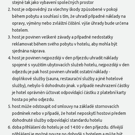
stejně tak jako vybavení společných prostor
host je odpovědný za všechny škody způsobené v pokoji
během pobytu a souhlasí s tím, že uhradí případné náklady na
opravy, výměny nebo zvláštní čištění. výše úhrady bude určena
hotelem.
host je povinen veškeré závady a případné nedostatky
reklamovat během svého pobytu v hotelu, aby mohla být
sjednána náprava.
host je povinen nejpozději v den příjezdu uhradit náklady
spojené s využitím ubytovacích služeb hotelu, nejpozději v den
odjezdu je pak host povinen uhradit ostatní náklady -
doplňkové služby (sauna, restaurační služby a jiné hotelové
služby), nebylo-li dohodnuto jinak. v případě neuhrazení částky
je hotel oprávněn účtovat odpovídající částku z platební karty
hosta po jeho odjezdu.
host může odstoupit od smlouvy na základě stornovacích
podmínek nebo v případě, že hotel neposkytl hostovi předem
dohodnuté služby odpovídající standardu hotelu
doba přihlášení do hotelu je od 14:00 v den příjezdu. dřívější
přihlášení je možné pouze po dohodě s hotelem a může být