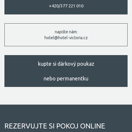
+420/377 221 010
napište nám:
hotel@hotel-victoria.cz
kupte si dárkový poukaz
nebo permanentku
REZERVUJTE SI POKOJ ONLINE