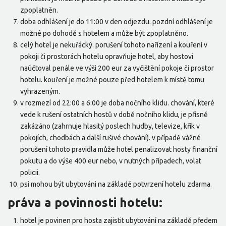
zpoplatněn.
doba odhlášení je do 11:00 v den odjezdu. pozdní odhlášení je
možné po dohodě s hotelem a může být zpoplatněno.
celý hotel je nekuřácký. porušení tohoto nařízení a kouření v
pokoji či prostorách hotelu opravňuje hotel, aby hostovi
naúčtoval penále ve výši 200 eur za vyčištění pokoje či prostor
hotelu. kouření je možné pouze před hotelem k místě tomu
vyhrazeným.
v rozmezí od 22:00 a 6:00 je doba nočního klidu. chování, které
vede k rušení ostatních hostů v době nočního klidu, je přísně
zakázáno (zahrnuje hlasitý poslech hudby, televize, křik v
pokojích, chodbách a další rušivé chování). v případě vážné
porušení tohoto pravidla může hotel penalizovat hosty finanční
pokutu a do výše 400 eur nebo, v nutných případech, volat
policii.
psi mohou být ubytováni na základě potvrzení hotelu zdarma.
práva a povinnosti hotelu:
hotel je povinen pro hosta zajistit ubytování na základě předem