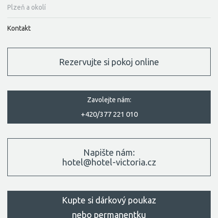
Plzeň a okolí
Kontakt
rezervujte si pokoj online
zavolejte nám:
+420/377 221 010
napište nám:
hotel@hotel-victoria.cz
Kupte si dárkový poukaz
nebo permanentku