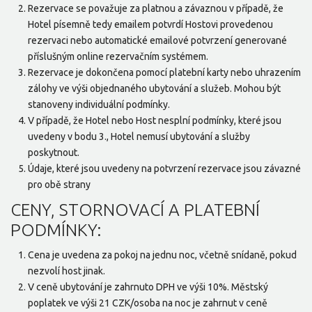
Rezervace se považuje za platnou a závaznou v případě, že
Hotel písemně tedy emailem potvrdí Hostovi provedenou
rezervaci nebo automatické emailové potvrzení generované
příslušným online rezervačním systémem.
Rezervace je dokončena pomocí platební karty nebo uhrazením
zálohy ve výši objednaného ubytování a služeb. Mohou být
stanoveny individuální podmínky.
V případě, že Hotel nebo Host nesplní podmínky, které jsou
uvedeny v bodu 3., Hotel nemusí ubytování a služby
poskytnout.
Údaje, které jsou uvedeny na potvrzení rezervace jsou závazné
pro obě strany
CENY, STORNOVACÍ A PLATEBNÍ
PODMÍNKY:
Cena je uvedena za pokoj na jednu noc, včetně snídaně, pokud
nezvolí host jinak.
V ceně ubytování je zahrnuto DPH ve výši 10%. Městský
poplatek ve výši 21 CZK/osoba na noc je zahrnut v ceně