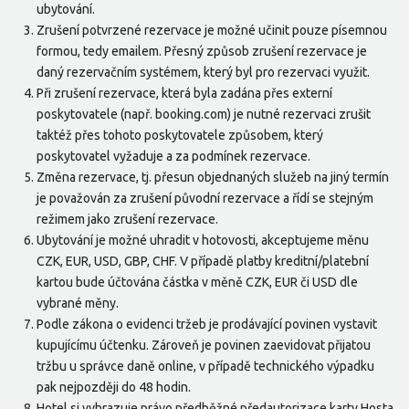
ubytování.
Zrušení potvrzené rezervace je možné učinit pouze písemnou
formou, tedy emailem. Přesný způsob zrušení rezervace je
daný rezervačním systémem, který byl pro rezervaci využit.
Při zrušení rezervace, která byla zadána přes externí
poskytovatele (např. booking.com) je nutné rezervaci zrušit
taktéž přes tohoto poskytovatele způsobem, který
poskytovatel vyžaduje a za podmínek rezervace.
Změna rezervace, tj. přesun objednaných služeb na jiný termín
je považován za zrušení původní rezervace a řídí se stejným
režimem jako zrušení rezervace.
Ubytování je možné uhradit v hotovosti, akceptujeme měnu
CZK, EUR, USD, GBP, CHF. V případě platby kreditní/platební
kartou bude účtována částka v měně CZK, EUR či USD dle
vybrané měny.
Podle zákona o evidenci tržeb je prodávající povinen vystavit
kupujícímu účtenku. Zároveň je povinen zaevidovat přijatou
tržbu u správce daně online, v případě technického výpadku
pak nejpozději do 48 hodin.
Hotel si vyhrazuje právo předběžné předautorizace karty Hosta