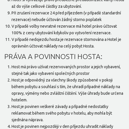
až do výše celkové částky za ubytování.
Při zrušení rezervace 24 před příjezdem (v případě standardní
rezervace) nebude účtován žádný storno poplatek
V případě volby nevratné rezervace má hotel právo účtovat
100% z ceny ubytování kdykoliv po vytvoření rezervace.
V případě nedojezdu hosta je rezervace stornována a Hotel je
oprávněn účtovat náklady na celý pobyt Hosta.
PRÁVA A POVINNOSTI HOSTA:
Host má právo užívat rezervovaných prostor a jejich vybavení,
stejně tak jako vybavení společných prostor
Host je odpovědný za všechny škody způsobené v pokoji
během pobytu a souhlasí s tím, že uhradí případné náklady na
opravy, výměny nebo zvláštní čištění. Výše úhrady bude určena
hotelem.
Host je povinen veškeré závady a případné nedostatky
reklamovat během svého pobytu v hotelu, aby mohla být
sjednána náprava.
Host je povinen nejpozději v den příjezdu uhradit náklady