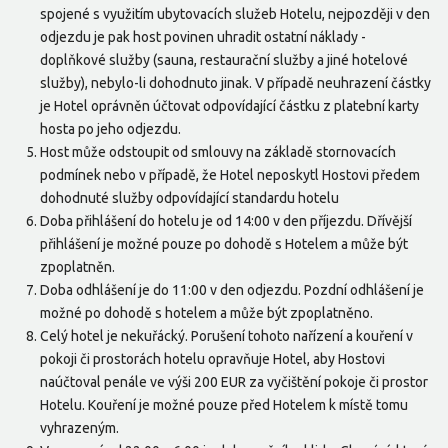
spojené s využitím ubytovacích služeb Hotelu, nejpozději v den
odjezdu je pak host povinen uhradit ostatní náklady -
doplňkové služby (sauna, restaurační služby a jiné hotelové
služby), nebylo-li dohodnuto jinak. V případě neuhrazení částky
je Hotel oprávněn účtovat odpovídající částku z platební karty
hosta po jeho odjezdu.
Host může odstoupit od smlouvy na základě stornovacích
podmínek nebo v případě, že Hotel neposkytl Hostovi předem
dohodnuté služby odpovídající standardu hotelu
Doba přihlášení do hotelu je od 14:00 v den příjezdu. Dřívější
přihlášení je možné pouze po dohodě s Hotelem a může být
zpoplatněn.
Doba odhlášení je do 11:00 v den odjezdu. Pozdní odhlášení je
možné po dohodě s hotelem a může být zpoplatněno.
Celý hotel je nekuřácký. Porušení tohoto nařízení a kouření v
pokoji či prostorách hotelu opravňuje Hotel, aby Hostovi
naúčtoval penále ve výši 200 EUR za vyčištění pokoje či prostor
Hotelu. Kouření je možné pouze před Hotelem k místě tomu
vyhrazeným.