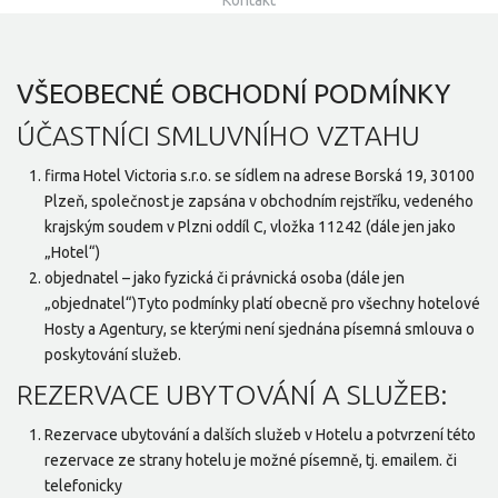
Kontakt
VŠEOBECNÉ OBCHODNÍ PODMÍNKY
ÚČASTNÍCI SMLUVNÍHO VZTAHU
firma Hotel Victoria s.r.o. se sídlem na adrese Borská 19, 30100
Plzeň, společnost je zapsána v obchodním rejstříku, vedeného
krajským soudem v Plzni oddíl C, vložka 11242 (dále jen jako
„Hotel“)
objednatel – jako fyzická či právnická osoba (dále jen
„objednatel“)Tyto podmínky platí obecně pro všechny hotelové
Hosty a Agentury, se kterými není sjednána písemná smlouva o
poskytování služeb.
REZERVACE UBYTOVÁNÍ A SLUŽEB:
Rezervace ubytování a dalších služeb v Hotelu a potvrzení této
rezervace ze strany hotelu je možné písemně, tj. emailem. či
telefonicky