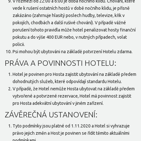
V rozmezí od 22:00 a 6:00 je doba nočního klidu. Chování, které
vede k rušení ostatních hostů v době nočního klidu, je přísně
zakázáno (zahrnuje hlasitý poslech hudby, televize, křik v
pokojích, chodbách a další rušivé chování). V případě vážné
porušení tohoto pravidla může hotel penalizovat hosty finanční
pokutu a do výše 400 EUR nebo, v nutných případech, volat
policii.
Psi mohou být ubytováni na základě potvrzení Hotelu zdarma.
PRÁVA A POVINNOSTI HOTELU:
Hotel je povinen pro Hosta zajistit ubytování na základě předem
dohodnutých služeb, které odpovídají standardu Hotelu.
V případě, že Hotel nemůže Hosta ubytovat na základě předem
vytvořené a potvrzené rezervace, Hotel má povinnost zajistit
pro Hosta adekvátní ubytování v jiném zařízení.
ZÁVĚREČNÁ USTANOVENÍ:
Tyto podmínky jsou platné od 1.11.2020 a Hotel si vyhrazuje
právo jejich změn a Host je povinen se řídit těmito aktuálními
podmínkami.