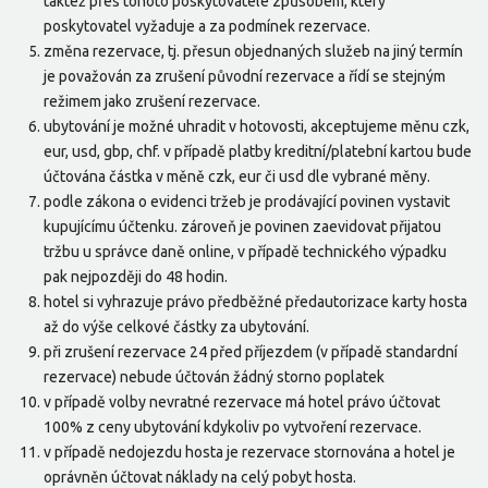
taktéž přes tohoto poskytovatele způsobem, který
poskytovatel vyžaduje a za podmínek rezervace.
změna rezervace, tj. přesun objednaných služeb na jiný termín
je považován za zrušení původní rezervace a řídí se stejným
režimem jako zrušení rezervace.
ubytování je možné uhradit v hotovosti, akceptujeme měnu czk,
eur, usd, gbp, chf. v případě platby kreditní/platební kartou bude
účtována částka v měně czk, eur či usd dle vybrané měny.
podle zákona o evidenci tržeb je prodávající povinen vystavit
kupujícímu účtenku. zároveň je povinen zaevidovat přijatou
tržbu u správce daně online, v případě technického výpadku
pak nejpozději do 48 hodin.
hotel si vyhrazuje právo předběžné předautorizace karty hosta
až do výše celkové částky za ubytování.
při zrušení rezervace 24 před příjezdem (v případě standardní
rezervace) nebude účtován žádný storno poplatek
v případě volby nevratné rezervace má hotel právo účtovat
100% z ceny ubytování kdykoliv po vytvoření rezervace.
v případě nedojezdu hosta je rezervace stornována a hotel je
oprávněn účtovat náklady na celý pobyt hosta.