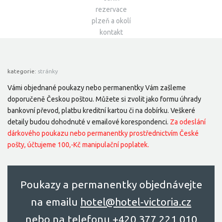
rezervace
plzeň a okolí
kontakt
kategorie:
stránky
Vámi objednané poukazy nebo permanentky Vám zašleme
doporučeně Českou poštou. Můžete si zvolit jako formu úhrady
bankovní převod, platbu kreditní kartou či na dobírku. Veškeré
detaily budou dohodnuté v emailové korespondenci.
Za odeslání
dárkového poukazu nebo permanentky prostřednictvím České
pošty, účtujeme 100,-Kč manipulační poplatek.
Poukazy a permanentky objednávejte
na emailu
hоtel@hоtel-victоriа.cz
nebo na telefonu
+420 377 221 010