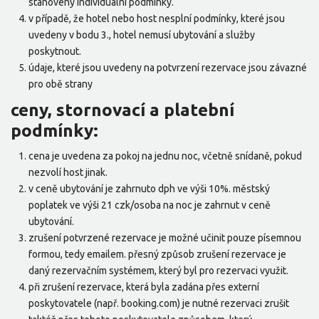
stanoveny individuální podmínky.
v případě, že hotel nebo host nesplní podmínky, které jsou
uvedeny v bodu 3., hotel nemusí ubytování a služby
poskytnout.
údaje, které jsou uvedeny na potvrzení rezervace jsou závazné
pro obě strany
ceny, stornovací a platební
podmínky:
cena je uvedena za pokoj na jednu noc, včetně snídaně, pokud
nezvolí host jinak.
v ceně ubytování je zahrnuto dph ve výši 10%. městský
poplatek ve výši 21 czk/osoba na noc je zahrnut v ceně
ubytování.
zrušení potvrzené rezervace je možné učinit pouze písemnou
formou, tedy emailem. přesný způsob zrušení rezervace je
daný rezervačním systémem, který byl pro rezervaci využit.
při zrušení rezervace, která byla zadána přes externí
poskytovatele (např. booking.com) je nutné rezervaci zrušit