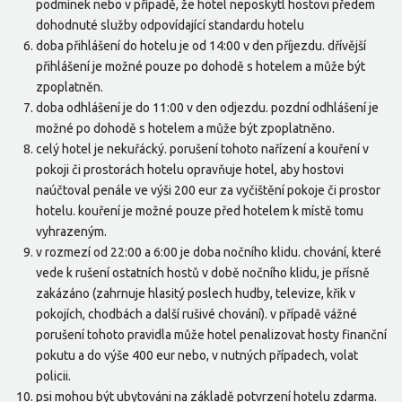
podmínek nebo v případě, že hotel neposkytl hostovi předem
dohodnuté služby odpovídající standardu hotelu
doba přihlášení do hotelu je od 14:00 v den příjezdu. dřívější
přihlášení je možné pouze po dohodě s hotelem a může být
zpoplatněn.
doba odhlášení je do 11:00 v den odjezdu. pozdní odhlášení je
možné po dohodě s hotelem a může být zpoplatněno.
celý hotel je nekuřácký. porušení tohoto nařízení a kouření v
pokoji či prostorách hotelu opravňuje hotel, aby hostovi
naúčtoval penále ve výši 200 eur za vyčištění pokoje či prostor
hotelu. kouření je možné pouze před hotelem k místě tomu
vyhrazeným.
v rozmezí od 22:00 a 6:00 je doba nočního klidu. chování, které
vede k rušení ostatních hostů v době nočního klidu, je přísně
zakázáno (zahrnuje hlasitý poslech hudby, televize, křik v
pokojích, chodbách a další rušivé chování). v případě vážné
porušení tohoto pravidla může hotel penalizovat hosty finanční
pokutu a do výše 400 eur nebo, v nutných případech, volat
policii.
psi mohou být ubytováni na základě potvrzení hotelu zdarma.