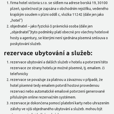
firma hotel victoria s.r.o. se sídlem na adrese borská 19, 30100
plzeň, společnost je zapsána v obchodním rejstříku, vedeného
krajským soudem v plzni oddíl c, vložka 11242 (dále jen jako
„hotel“)
objednatel – jako fyzická či právnická osoba (dále jen
„objednatel“)tyto podmínky platí obecně pro všechny hotelové
hosty a agentury, se kterými není sjednána písemná smlouva o
poskytování služeb.
rezervace ubytování a služeb:
rezervace ubytování a dalších služeb v hotelu a potvrzení této
rezervace ze strany hotelu je možné písemně, tj. emailem. či
telefonicky
rezervace se považuje za platnou a závaznou v případě, že
hotel písemně tedy emailem potvrdí hostovi provedenou
rezervaci nebo automatické emailové potvrzení generované
příslušným online rezervačním systémem.
rezervace je dokončena pomocí platební karty nebo uhrazením
zálohy ve výši objednaného ubytování a služeb. mohou být