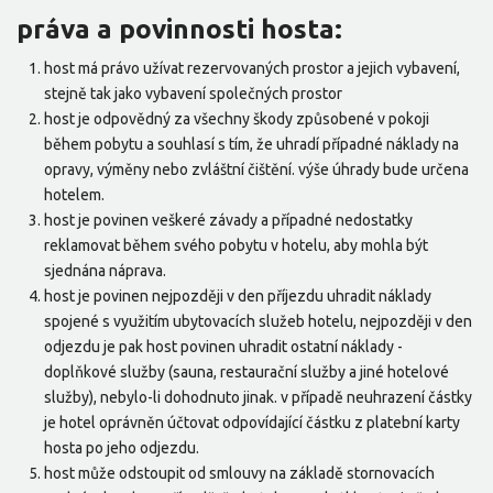
práva a povinnosti hosta:
host má právo užívat rezervovaných prostor a jejich vybavení,
stejně tak jako vybavení společných prostor
host je odpovědný za všechny škody způsobené v pokoji
během pobytu a souhlasí s tím, že uhradí případné náklady na
opravy, výměny nebo zvláštní čištění. výše úhrady bude určena
hotelem.
host je povinen veškeré závady a případné nedostatky
reklamovat během svého pobytu v hotelu, aby mohla být
sjednána náprava.
host je povinen nejpozději v den příjezdu uhradit náklady
spojené s využitím ubytovacích služeb hotelu, nejpozději v den
odjezdu je pak host povinen uhradit ostatní náklady -
doplňkové služby (sauna, restaurační služby a jiné hotelové
služby), nebylo-li dohodnuto jinak. v případě neuhrazení částky
je hotel oprávněn účtovat odpovídající částku z platební karty
hosta po jeho odjezdu.
host může odstoupit od smlouvy na základě stornovacích