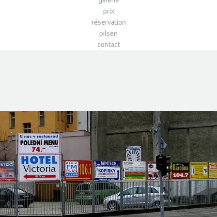
galerie
prix
réservation
pilsen
contact