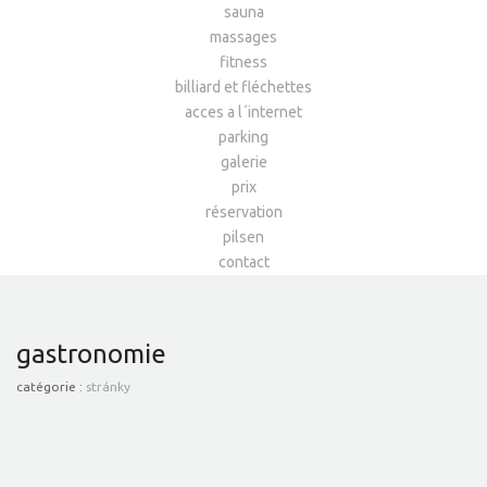
sauna
massages
fitness
billiard et fléchettes
acces a l´internet
parking
galerie
prix
réservation
pilsen
contact
gastronomie
catégorie :
stránky
RESTAURANT ET BAR
CÉLÉBRATIONS ET
GARDEN-PARTY
SERVICE DE MARIAGE