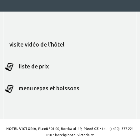
visite vidéo de l’hôtel
liste de prix
menu repas et boissons
HOTEL VICTORIA, Plzeň
301 00, Borská ul. 19,
Plzeň CZ
• tel.:
(+420) 377 221
010
•
hotel@hotel-victoria.cz