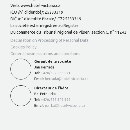
Web: www.hotel-victoria.cz
IČO /n° d’identité/: 25233319
DIČ /n° d’identité fiscale/: CZ25233319
La société est enregistrée au Registre
Du commerce du Tribunal régional de Pilsen, section C, n° 11242
Declaration on Processing of Personal Data
Cookies Policy
General business terms and conditions
Gérant de la société
Jan Herrada
Tel:
+420/602 965 871
Email:
herrada@hotel-victoria.cz
Directeur de l’hôtel
Bc. Petr Jirka
Tel:
+420/777 329 399
Email:
p.jirka@hotel-victoria.cz