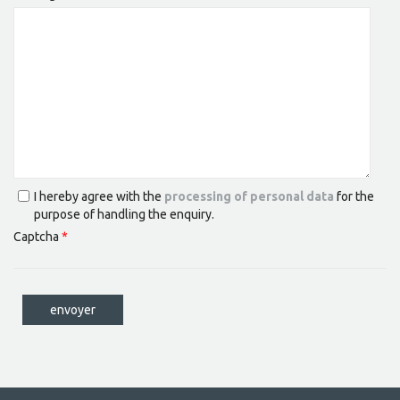
I hereby agree with the
processing of personal data
for the
purpose of handling the enquiry.
Captcha
*
envoyer