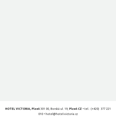
HOTEL VICTORIA, Plzeň
301 00, Borská ul. 19,
Plzeň CZ
• tel.:
(+420) 377 221
010
•
hotel@hotel-victoria.cz