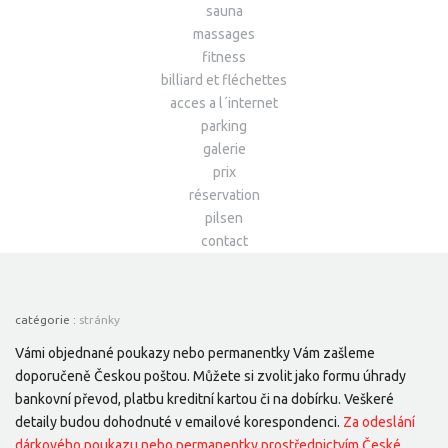
sauna
massages
fitness
billiard et fléchettes
acces a l´internet
parking
galerie
prix
réservation
pilsen
contact
catégorie :
stránky
Vámi objednané poukazy nebo permanentky Vám zašleme
doporučeně Českou poštou. Můžete si zvolit jako formu úhrady
bankovní převod, platbu kreditní kartou či na dobírku. Veškeré
detaily budou dohodnuté v emailové korespondenci.
Za odeslání
dárkového poukazu nebo permanentky prostřednictvím České