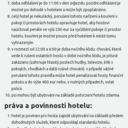
doba odhlášení je do 11:00 v den odjezdu. pozdní odhlášení je
možné po dohodě s hotelem a může být zpoplatněno.
celý hotel je nekuřácký. porušení tohoto nařízení a kouření v
pokoji či prostorách hotelu opravňuje hotel, aby hostovi
naúčtoval penále ve výši 200 eur za vyčištění pokoje či prostor
hotelu. kouření je možné pouze před hotelem k místě tomu
vyhrazeným.
v rozmezí od 22:00 a 6:00 je doba nočního klidu. chování, které
vede k rušení ostatních hostů v době nočního klidu, je přísně
zakázáno (zahrnuje hlasitý poslech hudby, televize, křik v
pokojích, chodbách a další rušivé chování). v případě vážné
porušení tohoto pravidla může hotel penalizovat hosty finanční
pokutu a do výše 400 eur nebo, v nutných případech, volat
policii.
psi mohou být ubytováni na základě potvrzení hotelu zdarma.
práva a povinnosti hotelu:
hotel je povinen pro hosta zajistit ubytování na základě předem
dohodnutých služeb, které odpovídají standardu hotelu.