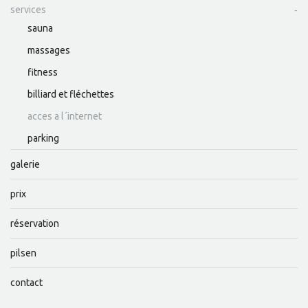
services
sauna
massages
fitness
billiard et fléchettes
acces a l´internet
parking
galerie
prix
réservation
pilsen
contact