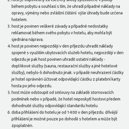
během pobytu a souhlasí s tím, že uhradí případné náklady na
opravy, výměny nebo zvláštní čištění. výše úhrady bude určena
hotelem.
host je povinen veškeré závady a případné nedostatky
reklamovat během svého pobytu v hotelu, aby mohla být
sjednána náprava.
host je povinen nejpozději v den příjezdu uhradit náklady
spojené s využitím ubytovacích služeb hotelu, nejpozději v den
odjezdu je pak host povinen uhradit ostatní náklady -
doplňkové služby (sauna, restaurační služby a jiné hotelové
služby), nebylo-li dohodnuto jinak. v případě neuhrazení částky
je hotel oprávněn účtovat odpovídající částku z platební karty
hosta po jeho odjezdu.
host může odstoupit od smlouvy na základě stornovacích
podmínek nebo v případě, že hotel neposkytl hostovi předem
dohodnuté služby odpovídající standardu hotelu
doba přihlášení do hotelu je od 14:00 v den příjezdu. dřívější
přihlášení je možné pouze po dohodě s hotelem a může být
zpoplatněn.