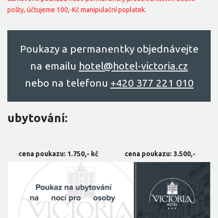
pošty, účtujeme 100,-Kč manipulační poplatek.
Poukazy a permanentky objednávejte
na emailu
hоtel@hоtel-victоriа.cz
nebo na telefonu
+420 377 221 010
ubytování:
cena poukazu: 1.750,- kč
cena poukazu: 3.500,-