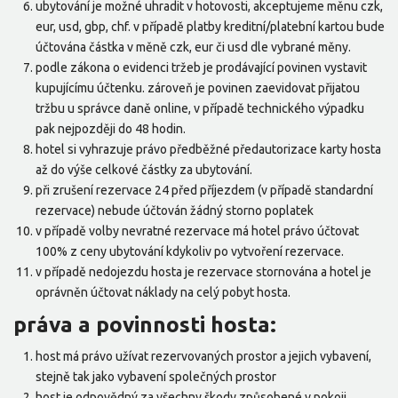
ubytování je možné uhradit v hotovosti, akceptujeme měnu czk,
eur, usd, gbp, chf. v případě platby kreditní/platební kartou bude
účtována částka v měně czk, eur či usd dle vybrané měny.
podle zákona o evidenci tržeb je prodávající povinen vystavit
kupujícímu účtenku. zároveň je povinen zaevidovat přijatou
tržbu u správce daně online, v případě technického výpadku
pak nejpozději do 48 hodin.
hotel si vyhrazuje právo předběžné předautorizace karty hosta
až do výše celkové částky za ubytování.
při zrušení rezervace 24 před příjezdem (v případě standardní
rezervace) nebude účtován žádný storno poplatek
v případě volby nevratné rezervace má hotel právo účtovat
100% z ceny ubytování kdykoliv po vytvoření rezervace.
v případě nedojezdu hosta je rezervace stornována a hotel je
oprávněn účtovat náklady na celý pobyt hosta.
práva a povinnosti hosta:
host má právo užívat rezervovaných prostor a jejich vybavení,
stejně tak jako vybavení společných prostor
host je odpovědný za všechny škody způsobené v pokoji