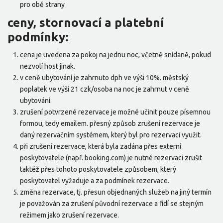
pro obě strany
ceny, stornovací a platební
podmínky:
cena je uvedena za pokoj na jednu noc, včetně snídaně, pokud
nezvolí host jinak.
v ceně ubytování je zahrnuto dph ve výši 10%. městský
poplatek ve výši 21 czk/osoba na noc je zahrnut v ceně
ubytování.
zrušení potvrzené rezervace je možné učinit pouze písemnou
formou, tedy emailem. přesný způsob zrušení rezervace je
daný rezervačním systémem, který byl pro rezervaci využit.
při zrušení rezervace, která byla zadána přes externí
poskytovatele (např. booking.com) je nutné rezervaci zrušit
taktéž přes tohoto poskytovatele způsobem, který
poskytovatel vyžaduje a za podmínek rezervace.
změna rezervace, tj. přesun objednaných služeb na jiný termín
je považován za zrušení původní rezervace a řídí se stejným
režimem jako zrušení rezervace.