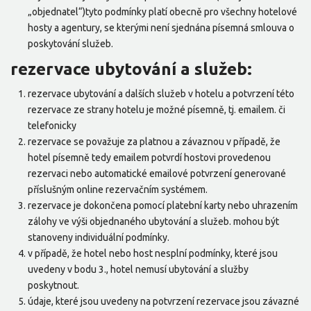
„objednatel“)tyto podmínky platí obecně pro všechny hotelové
hosty a agentury, se kterými není sjednána písemná smlouva o
poskytování služeb.
rezervace ubytování a služeb:
rezervace ubytování a dalších služeb v hotelu a potvrzení této
rezervace ze strany hotelu je možné písemně, tj. emailem. či
telefonicky
rezervace se považuje za platnou a závaznou v případě, že
hotel písemně tedy emailem potvrdí hostovi provedenou
rezervaci nebo automatické emailové potvrzení generované
příslušným online rezervačním systémem.
rezervace je dokončena pomocí platební karty nebo uhrazením
zálohy ve výši objednaného ubytování a služeb. mohou být
stanoveny individuální podmínky.
v případě, že hotel nebo host nesplní podmínky, které jsou
uvedeny v bodu 3., hotel nemusí ubytování a služby
poskytnout.
údaje, které jsou uvedeny na potvrzení rezervace jsou závazné