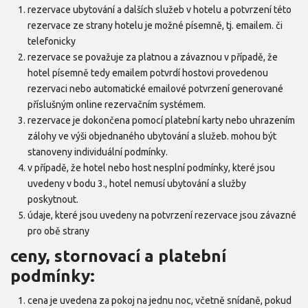
rezervace ubytování a dalších služeb v hotelu a potvrzení této
rezervace ze strany hotelu je možné písemně, tj. emailem. či
telefonicky
rezervace se považuje za platnou a závaznou v případě, že
hotel písemně tedy emailem potvrdí hostovi provedenou
rezervaci nebo automatické emailové potvrzení generované
příslušným online rezervačním systémem.
rezervace je dokončena pomocí platební karty nebo uhrazením
zálohy ve výši objednaného ubytování a služeb. mohou být
stanoveny individuální podmínky.
v případě, že hotel nebo host nesplní podmínky, které jsou
uvedeny v bodu 3., hotel nemusí ubytování a služby
poskytnout.
údaje, které jsou uvedeny na potvrzení rezervace jsou závazné
pro obě strany
ceny, stornovací a platební
podmínky:
cena je uvedena za pokoj na jednu noc, včetně snídaně, pokud