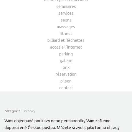
séminaires
services
sauna
massages
fitness
billiard et fléchettes
acces a l´internet
parking
galerie
prix
réservation
pilsen
contact
catégorie :
stránky
Vámi objednané poukazy nebo permanentky Vám zašleme
doporučeně Českou poštou. Můžete si zvolit jako formu úhrady