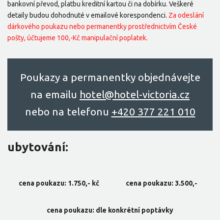
bankovní převod, platbu kreditní kartou či na dobírku. Veškeré
detaily budou dohodnuté v emailové korespondenci.
Za odeslání
dárkového poukazu nebo permanentky prostřednictvím České
pošty, účtujeme 100,-Kč manipulační poplatek.
Poukazy a permanentky objednávejte
na emailu
hоtel@hоtel-victоriа.cz
nebo na telefonu
+420 377 221 010
ubytování:
cena poukazu: 1.750,- kč
cena poukazu: 3.500,-
cena poukazu: dle konkrétní poptávky