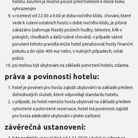
hotelu. kouření je možné pouze před hotelem k místě tomu
vyhrazeným.
v rozmezí od 22:00 a 6:00 je doba nočního klidu. chování, které
vede k rušení ostatních hostů v době nočního klidu, je přísně
zakázáno (zahrnuje hlasitý poslech hudby, televize, křik v
pokojích, chodbách a další rušivé chování). v případě vážné
porušení tohoto pravidla může hotel penalizovat hosty finanční
pokutu a do výše 400 eur nebo, v nutných případech, volat
policii.
psi mohou být ubytováni na základě potvrzení hotelu zdarma.
práva a povinnosti hotelu:
hotel je povinen pro hosta zajistit ubytování na základě předem
dohodnutých služeb, které odpovídají standardu hotelu.
v případě, že hotel nemůže hosta ubytovat na základě předem
vytvořené a potvrzené rezervace, hotel má povinnost zajistit
pro hosta adekvátní ubytování v jiném zařízení.
závěrečná ustanovení: