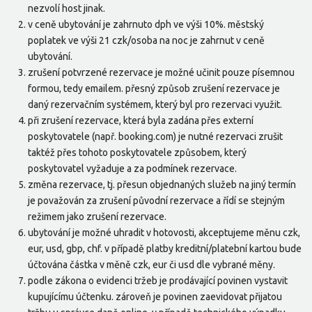
nezvolí host jinak.
v ceně ubytování je zahrnuto dph ve výši 10%. městský
poplatek ve výši 21 czk/osoba na noc je zahrnut v ceně
ubytování.
zrušení potvrzené rezervace je možné učinit pouze písemnou
formou, tedy emailem. přesný způsob zrušení rezervace je
daný rezervačním systémem, který byl pro rezervaci využit.
při zrušení rezervace, která byla zadána přes externí
poskytovatele (např. booking.com) je nutné rezervaci zrušit
taktéž přes tohoto poskytovatele způsobem, který
poskytovatel vyžaduje a za podmínek rezervace.
změna rezervace, tj. přesun objednaných služeb na jiný termín
je považován za zrušení původní rezervace a řídí se stejným
režimem jako zrušení rezervace.
ubytování je možné uhradit v hotovosti, akceptujeme měnu czk,
eur, usd, gbp, chf. v případě platby kreditní/platební kartou bude
účtována částka v měně czk, eur či usd dle vybrané měny.
podle zákona o evidenci tržeb je prodávající povinen vystavit
kupujícímu účtenku. zároveň je povinen zaevidovat přijatou