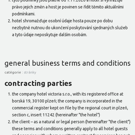
tyto podmínky jsou platné od 1.11.2020 a hotel si vyhrazuje
právo jejich změn a host je povinen se řídit těmito aktuálními
podmínkami.
hotel shromažďuje osobní údaje hosta pouze po dobu
nezbytně nutnou do ukončení poskytování sjednaných služeb
a tyto údaje neposkytuje dalším osobám.
general business terms and conditions
catégorie :
stránky
contracting parties
the company hotel victoria s.r.o., with its registered office at
borská 19, 30100 plzeň; the company is incorporated in the
commercial register kept on file by the regional court in plzeň,
section c, insert 11242 (hereinafter "the hotel")
the client – as a natural or legal person (hereinafter "the client")
these terms and conditions generally apply to all hotel guests