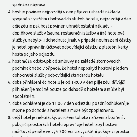
sjednána náprava.
host je povinen nejpozději v den příjezdu uhradit náklady
spojené s využitím ubytovacích služeb hotelu, nejpozději v den
odjezdu je pak host povinen uhradit ostatní náklady -
doplňkové služby (sauna, restaurační služby a jiné hotelové
služby), nebylo-li dohodnuto jinak. v případě neuhrazení částky
je hotel oprávněn účtovat odpovídající částku z platební karty
hosta po jeho odjezdu.
host může odstoupit od smlouvy na základě stornovacích
podmínek nebo v případě, že hotel neposkytl hostovi předem
dohodnuté služby odpovídající standardu hotelu
doba přihlášení do hotelu je od 14:00 v den příjezdu. dřívější
přihlášení je možné pouze po dohodě s hotelem a může být
zpoplatněn.
doba odhlášení je do 11:00 v den odjezdu. pozdní odhlášení je
možné po dohodě s hotelem a může být zpoplatněno.
celý hotel je nekuřácký. porušení tohoto nařízení a kouření v
pokoji či prostorách hotelu opravňuje hotel, aby hostovi
naúčtoval penále ve výši 200 eur za vyčištění pokoje či prostor