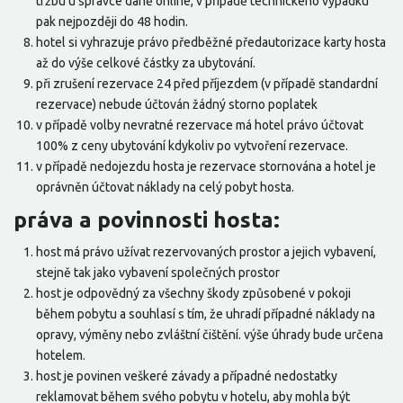
tržbu u správce daně online, v případě technického výpadku
pak nejpozději do 48 hodin.
hotel si vyhrazuje právo předběžné předautorizace karty hosta
až do výše celkové částky za ubytování.
při zrušení rezervace 24 před příjezdem (v případě standardní
rezervace) nebude účtován žádný storno poplatek
v případě volby nevratné rezervace má hotel právo účtovat
100% z ceny ubytování kdykoliv po vytvoření rezervace.
v případě nedojezdu hosta je rezervace stornována a hotel je
oprávněn účtovat náklady na celý pobyt hosta.
práva a povinnosti hosta:
host má právo užívat rezervovaných prostor a jejich vybavení,
stejně tak jako vybavení společných prostor
host je odpovědný za všechny škody způsobené v pokoji
během pobytu a souhlasí s tím, že uhradí případné náklady na
opravy, výměny nebo zvláštní čištění. výše úhrady bude určena
hotelem.
host je povinen veškeré závady a případné nedostatky
reklamovat během svého pobytu v hotelu, aby mohla být