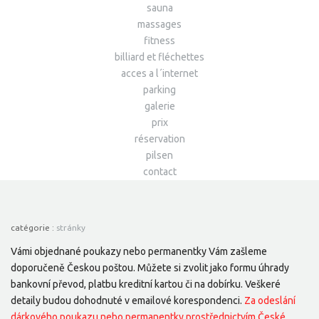
sauna
massages
fitness
billiard et fléchettes
acces a l´internet
parking
galerie
prix
réservation
pilsen
contact
catégorie :
stránky
Vámi objednané poukazy nebo permanentky Vám zašleme
doporučeně Českou poštou. Můžete si zvolit jako formu úhrady
bankovní převod, platbu kreditní kartou či na dobírku. Veškeré
detaily budou dohodnuté v emailové korespondenci.
Za odeslání
dárkového poukazu nebo permanentky prostřednictvím České