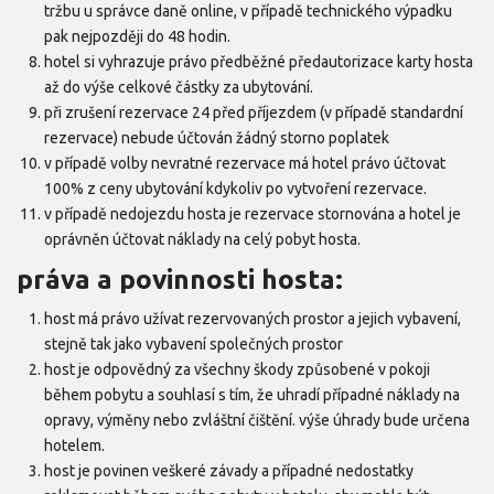
tržbu u správce daně online, v případě technického výpadku
pak nejpozději do 48 hodin.
hotel si vyhrazuje právo předběžné předautorizace karty hosta
až do výše celkové částky za ubytování.
při zrušení rezervace 24 před příjezdem (v případě standardní
rezervace) nebude účtován žádný storno poplatek
v případě volby nevratné rezervace má hotel právo účtovat
100% z ceny ubytování kdykoliv po vytvoření rezervace.
v případě nedojezdu hosta je rezervace stornována a hotel je
oprávněn účtovat náklady na celý pobyt hosta.
práva a povinnosti hosta:
host má právo užívat rezervovaných prostor a jejich vybavení,
stejně tak jako vybavení společných prostor
host je odpovědný za všechny škody způsobené v pokoji
během pobytu a souhlasí s tím, že uhradí případné náklady na
opravy, výměny nebo zvláštní čištění. výše úhrady bude určena
hotelem.
host je povinen veškeré závady a případné nedostatky