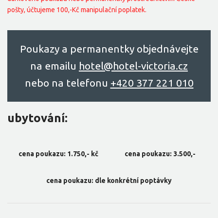
pošty, účtujeme 100,-Kč manipulační poplatek.
Poukazy a permanentky objednávejte
na emailu
hоtel@hоtel-victоriа.cz
nebo na telefonu
+420 377 221 010
ubytování:
cena poukazu: 1.750,- kč
cena poukazu: 3.500,-
cena poukazu: dle konkrétní poptávky