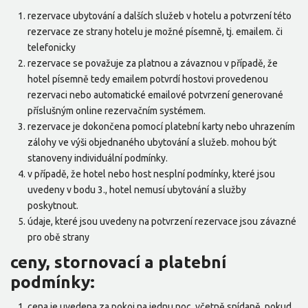
rezervace ubytování a dalších služeb v hotelu a potvrzení této
rezervace ze strany hotelu je možné písemně, tj. emailem. či
telefonicky
rezervace se považuje za platnou a závaznou v případě, že
hotel písemně tedy emailem potvrdí hostovi provedenou
rezervaci nebo automatické emailové potvrzení generované
příslušným online rezervačním systémem.
rezervace je dokončena pomocí platební karty nebo uhrazením
zálohy ve výši objednaného ubytování a služeb. mohou být
stanoveny individuální podmínky.
v případě, že hotel nebo host nesplní podmínky, které jsou
uvedeny v bodu 3., hotel nemusí ubytování a služby
poskytnout.
údaje, které jsou uvedeny na potvrzení rezervace jsou závazné
pro obě strany
ceny, stornovací a platební
podmínky:
cena je uvedena za pokoj na jednu noc, včetně snídaně, pokud