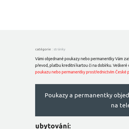
catégorie :
stránky
Vámi objednané poukazy nebo permanentky Vám zašl
převod, platbu kreditní kartou či na dobírku. Veške
poukazu nebo permanentky prostřednictvím České po
Poukazy a permanentky objed
na te
ubytování: