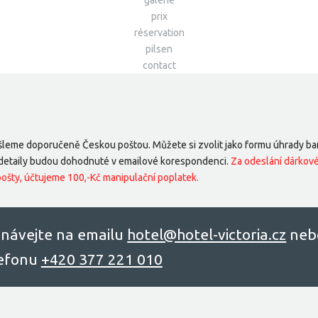
galerie
prix
réservation
pilsen
contact
eme doporučeně Českou poštou. Můžete si zvolit jako formu úhrady ba
ré detaily budou dohodnuté v emailové korespondenci.
Za odeslání dárkov
šty, účtujeme 100,-Kč manipulační poplatek.
návejte na emailu
hоtel@hоtel-victоriа.cz
neb
lefonu
+420 377 221 010