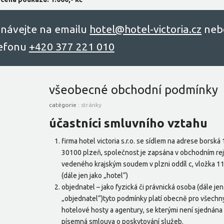
návejte na emailu
hоtel@hоtel-victоriа.cz
neb
lefonu
+420 377 221 010
všeobecné obchodní podmínky
catégorie :
stránky
účastníci smluvního vztahu
firma hotel victoria s.r.o. se sídlem na adrese borská 
30100 plzeň, společnost je zapsána v obchodním rejs
vedeného krajským soudem v plzni oddíl c, vložka 1
(dále jen jako „hotel“)
objednatel – jako fyzická či právnická osoba (dále jen
„objednatel“)tyto podmínky platí obecně pro všechn
hotelové hosty a agentury, se kterými není sjednána
písemná smlouva o poskytování služeb.