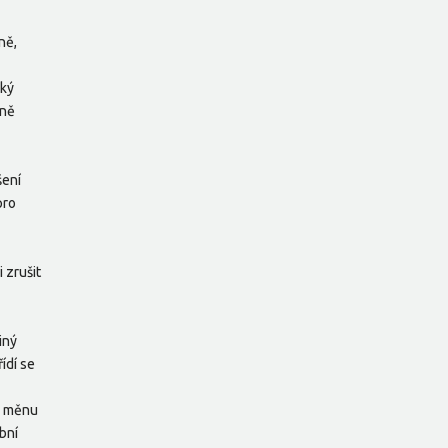
ně,
ský
eně
šení
pro
 zrušit
iný
ídí se
e měnu
ební