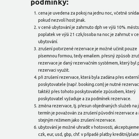
podmínky:
cena je uvedena za pokoj na jednu noc, včetně snída
pokud nezvolí host jinak.
v ceně ubytování je zahrnuto dph ve výši 10%. měst
poplatek ve výši 21 czk/osoba na noc je zahrnut v c
ubytování.
zrušení potvrzené rezervace je možné učinit pouze
písemnou formou, tedy emailem. přesný způsob zru
rezervace je daný rezervačním systémem, který byl 
rezervaci využit.
při zrušení rezervace, která byla zadána přes externí
poskytovatele (např. booking.com) je nutné rezervaci
taktéž přes tohoto poskytovatele způsobem, který
poskytovatel vyžaduje a za podmínek rezervace.
změna rezervace, tj. přesun objednaných služeb na j
termín je považován za zrušení původní rezervace a ř
stejným režimem jako zrušení rezervace.
ubytování je možné uhradit v hotovosti, akceptujem
czk, eur, usd, gbp, chf. v případě platby kreditní/plat