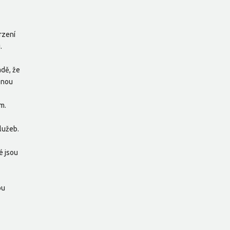
rzení
.
adě, že
enou
m.
lužeb.
é jsou
ou