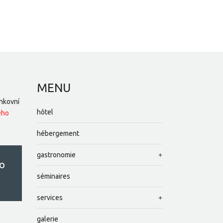
MENU
nkovní
hôtel
ého
hébergement
gastronomie
o
séminaires
services
galerie