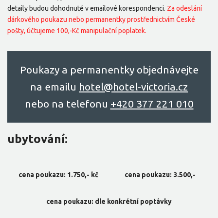
detaily budou dohodnuté v emailové korespondenci.
Za odeslání
dárkového poukazu nebo permanentky prostřednictvím České
pošty, účtujeme 100,-Kč manipulační poplatek.
Poukazy a permanentky objednávejte
na emailu
hоtel@hоtel-victоriа.cz
nebo na telefonu
+420 377 221 010
ubytování:
cena poukazu: 1.750,- kč
cena poukazu: 3.500,-
cena poukazu: dle konkrétní poptávky