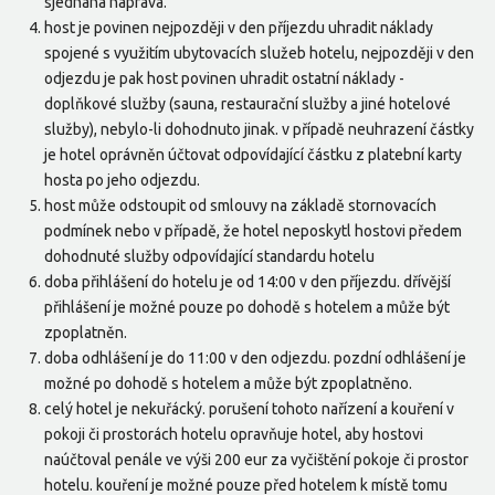
sjednána náprava.
host je povinen nejpozději v den příjezdu uhradit náklady
spojené s využitím ubytovacích služeb hotelu, nejpozději v den
odjezdu je pak host povinen uhradit ostatní náklady -
doplňkové služby (sauna, restaurační služby a jiné hotelové
služby), nebylo-li dohodnuto jinak. v případě neuhrazení částky
je hotel oprávněn účtovat odpovídající částku z platební karty
hosta po jeho odjezdu.
host může odstoupit od smlouvy na základě stornovacích
podmínek nebo v případě, že hotel neposkytl hostovi předem
dohodnuté služby odpovídající standardu hotelu
doba přihlášení do hotelu je od 14:00 v den příjezdu. dřívější
přihlášení je možné pouze po dohodě s hotelem a může být
zpoplatněn.
doba odhlášení je do 11:00 v den odjezdu. pozdní odhlášení je
možné po dohodě s hotelem a může být zpoplatněno.
celý hotel je nekuřácký. porušení tohoto nařízení a kouření v
pokoji či prostorách hotelu opravňuje hotel, aby hostovi
naúčtoval penále ve výši 200 eur za vyčištění pokoje či prostor
hotelu. kouření je možné pouze před hotelem k místě tomu