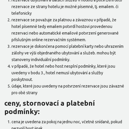
rezervace ubytování a dalších služeb v hotelu a potvrzení této
rezervace ze strany hotelu je možné písemně, tj. emailem. či
telefonicky
rezervace se považuje za platnou a závaznou v případě, že
hotel písemně tedy emailem potvrdí hostovi provedenou
rezervaci nebo automatické emailové potvrzení generované
příslušným online rezervačním systémem.
rezervace je dokončena pomocí platební karty nebo uhrazením
zálohy ve výši objednaného ubytování a služeb. mohou být
stanoveny individuální podmínky.
v případě, že hotel nebo host nesplní podmínky, které jsou
uvedeny v bodu 3., hotel nemusí ubytování a služby
poskytnout.
údaje, které jsou uvedeny na potvrzení rezervace jsou závazné
pro obě strany
ceny, stornovací a platební
podmínky:
cena je uvedena za pokoj na jednu noc, včetně snídaně, pokud
nezvolí host jinak.