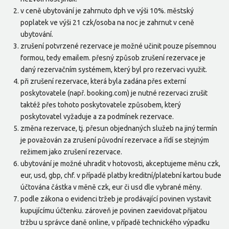
v ceně ubytování je zahrnuto dph ve výši 10%. městský
poplatek ve výši 21 czk/osoba na noc je zahrnut v ceně
ubytování.
zrušení potvrzené rezervace je možné učinit pouze písemnou
formou, tedy emailem. přesný způsob zrušení rezervace je
daný rezervačním systémem, který byl pro rezervaci využit.
při zrušení rezervace, která byla zadána přes externí
poskytovatele (např. booking.com) je nutné rezervaci zrušit
taktéž přes tohoto poskytovatele způsobem, který
poskytovatel vyžaduje a za podmínek rezervace.
změna rezervace, tj. přesun objednaných služeb na jiný termín
je považován za zrušení původní rezervace a řídí se stejným
režimem jako zrušení rezervace.
ubytování je možné uhradit v hotovosti, akceptujeme měnu czk,
eur, usd, gbp, chf. v případě platby kreditní/platební kartou bude
účtována částka v měně czk, eur či usd dle vybrané měny.
podle zákona o evidenci tržeb je prodávající povinen vystavit
kupujícímu účtenku. zároveň je povinen zaevidovat přijatou
tržbu u správce daně online, v případě technického výpadku