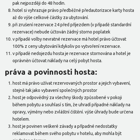
pak nejpozději do 48 hodin.
hotel si vyhrazuje právo předběžné předautorizace karty hosta
až do výše celkové částky za ubytování.
při zrušení rezervace 24 před příjezdem (v případě standardní
rezervace) nebude účtován žádný storno poplatek
v případě volby nevratné rezervace má hotel právo účtovat
100% z ceny ubytování kdykoliv po vytvoření rezervace.
v případě nedojezdu hosta je rezervace stornována a hotel je
oprávněn účtovat náklady na celý pobyt hosta.
práva a povinnosti hosta:
host má právo užívat rezervovaných prostor a jejich vybavení,
stejně tak jako vybavení společných prostor
host je odpovědný za všechny škody způsobené v pokoji
během pobytu a souhlasí s tím, že uhradí případné náklady na
opravy, výměny nebo zvláštní čištění. výše úhrady bude určena
hotelem.
host je povinen veškeré závady a případné nedostatky
reklamovat během svého pobytu v hotelu, aby mohla být