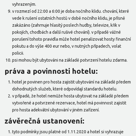
vyhrazeným.
v rozmezí od 22:00 a 6:00 je doba nočního klidu. chování, které
vede k rušení ostatních hostů v době nočního klidu, je přísně
zakázáno (zahrnuje hlasitý poslech hudby, televize, křik v
pokojích, chodbách a další rušivé chování). v případě vážné
porušení tohoto pravidla může hotel penalizovat hosty finanční
pokutu a do výše 400 eur nebo, v nutných případech, volat
policii.
psi mohou být ubytováni na základě potvrzení hotelu zdarma.
práva a povinnosti hotelu:
hotel je povinen pro hosta zajistit ubytování na základě předem
dohodnutých služeb, které odpovídají standardu hotelu.
v případě, že hotel nemůže hosta ubytovat na základě předem
vytvořené a potvrzené rezervace, hotel má povinnost zajistit
pro hosta adekvátní ubytování v jiném zařízení.
závěrečná ustanovení:
tyto podmínky jsou platné od 1.11.2020 a hotel si vyhrazuje