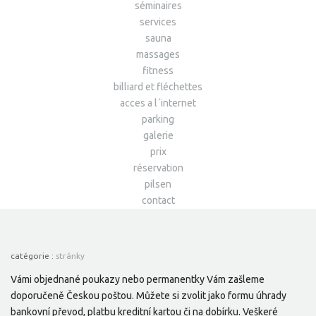
séminaires
services
sauna
massages
fitness
billiard et fléchettes
acces a l´internet
parking
galerie
prix
réservation
pilsen
contact
catégorie :
stránky
Vámi objednané poukazy nebo permanentky Vám zašleme
doporučeně Českou poštou. Můžete si zvolit jako formu úhrady
bankovní převod, platbu kreditní kartou či na dobírku. Veškeré