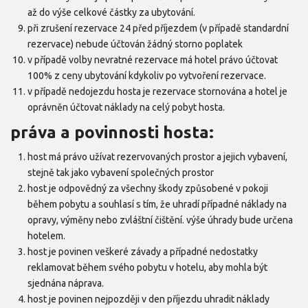
až do výše celkové částky za ubytování.
při zrušení rezervace 24 před příjezdem (v případě standardní
rezervace) nebude účtován žádný storno poplatek
v případě volby nevratné rezervace má hotel právo účtovat
100% z ceny ubytování kdykoliv po vytvoření rezervace.
v případě nedojezdu hosta je rezervace stornována a hotel je
oprávněn účtovat náklady na celý pobyt hosta.
práva a povinnosti hosta:
host má právo užívat rezervovaných prostor a jejich vybavení,
stejně tak jako vybavení společných prostor
host je odpovědný za všechny škody způsobené v pokoji
během pobytu a souhlasí s tím, že uhradí případné náklady na
opravy, výměny nebo zvláštní čištění. výše úhrady bude určena
hotelem.
host je povinen veškeré závady a případné nedostatky
reklamovat během svého pobytu v hotelu, aby mohla být
sjednána náprava.
host je povinen nejpozději v den příjezdu uhradit náklady