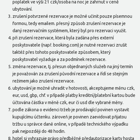
poplatek ve výši 21 czk/osoba na noc je zahrnut v ceně
ubytování.
zrušení potvrzené rezervace je možné učinit pouze písemnou
formou, tedy emailem. přesný způsob zrušení rezervace je
daný rezervačním systémem, který byl pro rezervaci využit.
při zrušení rezervace, která byla zadána přes externí
poskytovatele (např. booking.com) je nutné rezervaci zrušit
taktéž přes tohoto poskytovatele způsobem, který
poskytovatel vyžaduje a za podmínek rezervace.
změna rezervace, tj. přesun objednaných služeb na jiný termín
je považován za zrušení původní rezervace a řídí se stejným
režimem jako zrušení rezervace.
ubytování je možné uhradit v hotovosti, akceptujeme měnu czk,
eur, usd, gbp, chf. v případě platby kreditní/platební kartou bude
účtována částka v měně czk, eur či usd dle vybrané měny.
podle zákona o evidenci tržeb je prodávající povinen vystavit
kupujícímu účtenku. zároveň je povinen zaevidovat přijatou
tržbu u správce daně online, v případě technického výpadku
pak nejpozději do 48 hodin.
hotel si vyhrazuje právo předběžné předautorizace karty hosta