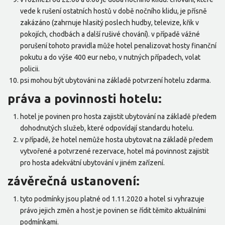
vede k rušení ostatních hostů v době nočního klidu, je přísně
zakázáno (zahrnuje hlasitý poslech hudby, televize, křik v
pokojích, chodbách a další rušivé chování). v případě vážné
porušení tohoto pravidla může hotel penalizovat hosty finanční
pokutu a do výše 400 eur nebo, v nutných případech, volat
policii.
psi mohou být ubytováni na základě potvrzení hotelu zdarma.
práva a povinnosti hotelu:
hotel je povinen pro hosta zajistit ubytování na základě předem
dohodnutých služeb, které odpovídají standardu hotelu.
v případě, že hotel nemůže hosta ubytovat na základě předem
vytvořené a potvrzené rezervace, hotel má povinnost zajistit
pro hosta adekvátní ubytování v jiném zařízení.
závěrečná ustanovení:
tyto podmínky jsou platné od 1.11.2020 a hotel si vyhrazuje
právo jejich změn a host je povinen se řídit těmito aktuálními
podmínkami.