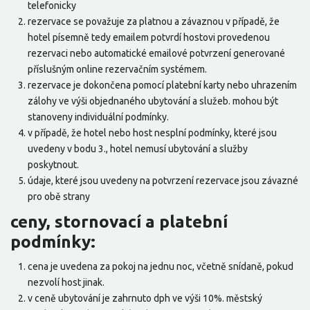
telefonicky
rezervace se považuje za platnou a závaznou v případě, že
hotel písemně tedy emailem potvrdí hostovi provedenou
rezervaci nebo automatické emailové potvrzení generované
příslušným online rezervačním systémem.
rezervace je dokončena pomocí platební karty nebo uhrazením
zálohy ve výši objednaného ubytování a služeb. mohou být
stanoveny individuální podmínky.
v případě, že hotel nebo host nesplní podmínky, které jsou
uvedeny v bodu 3., hotel nemusí ubytování a služby
poskytnout.
údaje, které jsou uvedeny na potvrzení rezervace jsou závazné
pro obě strany
ceny, stornovací a platební
podmínky:
cena je uvedena za pokoj na jednu noc, včetně snídaně, pokud
nezvolí host jinak.
v ceně ubytování je zahrnuto dph ve výši 10%. městský