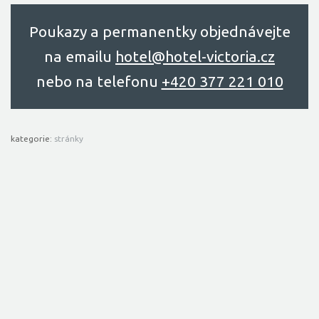
Poukazy a permanentky objednávejte
na emailu
hоtel@hоtel-victоriа.cz
nebo na telefonu
+420 377 221 010
kategorie:
stránky