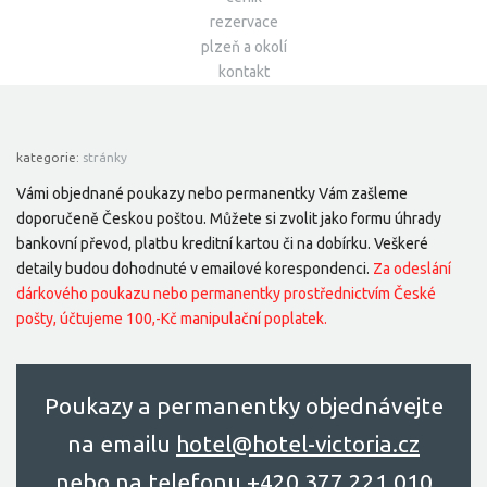
rezervace
plzeň a okolí
kontakt
kategorie:
stránky
Vámi objednané poukazy nebo permanentky Vám zašleme
doporučeně Českou poštou. Můžete si zvolit jako formu úhrady
bankovní převod, platbu kreditní kartou či na dobírku. Veškeré
detaily budou dohodnuté v emailové korespondenci.
Za odeslání
dárkového poukazu nebo permanentky prostřednictvím České
pošty, účtujeme 100,-Kč manipulační poplatek.
Poukazy a permanentky objednávejte
na emailu
hоtel@hоtel-victоriа.cz
nebo na telefonu
+420 377 221 010