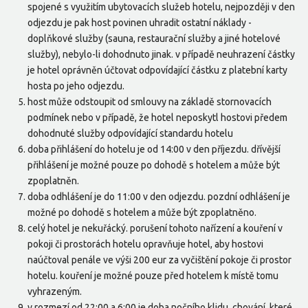
spojené s využitím ubytovacích služeb hotelu, nejpozději v den
odjezdu je pak host povinen uhradit ostatní náklady -
doplňkové služby (sauna, restaurační služby a jiné hotelové
služby), nebylo-li dohodnuto jinak. v případě neuhrazení částky
je hotel oprávněn účtovat odpovídající částku z platební karty
hosta po jeho odjezdu.
host může odstoupit od smlouvy na základě stornovacích
podmínek nebo v případě, že hotel neposkytl hostovi předem
dohodnuté služby odpovídající standardu hotelu
doba přihlášení do hotelu je od 14:00 v den příjezdu. dřívější
přihlášení je možné pouze po dohodě s hotelem a může být
zpoplatněn.
doba odhlášení je do 11:00 v den odjezdu. pozdní odhlášení je
možné po dohodě s hotelem a může být zpoplatněno.
celý hotel je nekuřácký. porušení tohoto nařízení a kouření v
pokoji či prostorách hotelu opravňuje hotel, aby hostovi
naúčtoval penále ve výši 200 eur za vyčištění pokoje či prostor
hotelu. kouření je možné pouze před hotelem k místě tomu
vyhrazeným.
v rozmezí od 22:00 a 6:00 je doba nočního klidu. chování, které