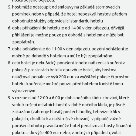
host může odstoupit od smlouvy na základě stornovacích
podmínek nebo v případě, že hotel neposkytl hostovi předem
dohodnuté služby odpovídající standardu hotelu
doba přihlášení do hotelu je od 14:00 v den příjezdu. dřívější
přihlášení je možné pouze po dohodě s hotelem a může být
zpoplatněn.
doba odhlášení je do 11:00 v den odjezdu. pozdní odhlášení je
možné po dohodě s hotelem a může být zpoplatněno.
celý hotel je nekuřácký. porušení tohoto nařízení a kouření v
pokoji či prostorách hotelu opravňuje hotel, aby hostovi
naúčtoval penále ve výši 200 eur za vyčištění pokoje či prostor
hotelu. kouření je možné pouze před hotelem k místě tomu
vyhrazeným.
v rozmezí od 22:00 a 6:00 je doba nočního klidu. chování, které
vede k rušení ostatních hostů v době nočního klidu, je přísně
zakázáno (zahrnuje hlasitý poslech hudby, televize, křik v
pokojích, chodbách a další rušivé chování). v případě vážné
porušení tohoto pravidla může hotel penalizovat hosty finanční
pokutu a do výše 400 eur nebo, v nutných případech, volat