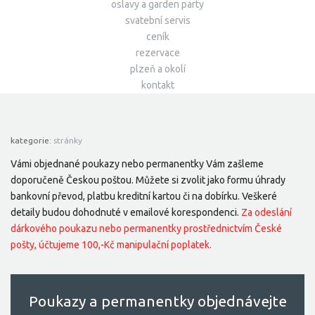
oslavy a garden party
svatební servis
ceník
rezervace
plzeň a okolí
kontakt
kategorie:
stránky
Vámi objednané poukazy nebo permanentky Vám zašleme
doporučeně Českou poštou. Můžete si zvolit jako formu úhrady
bankovní převod, platbu kreditní kartou či na dobírku. Veškeré
detaily budou dohodnuté v emailové korespondenci.
Za odeslání
dárkového poukazu nebo permanentky prostřednictvím České
pošty, účtujeme 100,-Kč manipulační poplatek.
Poukazy a permanentky objednávejte