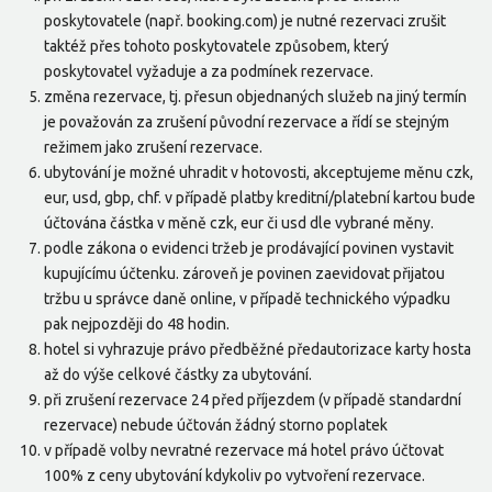
poskytovatele (např. booking.com) je nutné rezervaci zrušit
taktéž přes tohoto poskytovatele způsobem, který
poskytovatel vyžaduje a za podmínek rezervace.
změna rezervace, tj. přesun objednaných služeb na jiný termín
je považován za zrušení původní rezervace a řídí se stejným
režimem jako zrušení rezervace.
ubytování je možné uhradit v hotovosti, akceptujeme měnu czk,
eur, usd, gbp, chf. v případě platby kreditní/platební kartou bude
účtována částka v měně czk, eur či usd dle vybrané měny.
podle zákona o evidenci tržeb je prodávající povinen vystavit
kupujícímu účtenku. zároveň je povinen zaevidovat přijatou
tržbu u správce daně online, v případě technického výpadku
pak nejpozději do 48 hodin.
hotel si vyhrazuje právo předběžné předautorizace karty hosta
až do výše celkové částky za ubytování.
při zrušení rezervace 24 před příjezdem (v případě standardní
rezervace) nebude účtován žádný storno poplatek
v případě volby nevratné rezervace má hotel právo účtovat
100% z ceny ubytování kdykoliv po vytvoření rezervace.