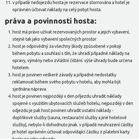
v případě nedojezdu hosta je rezervace stornována a hotel je
oprávněn účtovat náklady na celý pobyt hosta.
práva a povinnosti hosta:
host má právo užívat rezervovaných prostor a jejich vybavení,
stejně tak jako vybavení společných prostor
host je odpovědný za všechny škody způsobené v pokoji
během pobytu a souhlasí s tím, že uhradí případné náklady na
opravy, výměny nebo zvláštní čištění. výše úhrady bude určena
hotelem.
host je povinen veškeré závady a případné nedostatky
reklamovat během svého pobytu v hotelu, aby mohla být
sjednána náprava.
host je povinen nejpozději v den příjezdu uhradit náklady
spojené s využitím ubytovacích služeb hotelu, nejpozději v den
odjezdu je pak host povinen uhradit ostatní náklady -
doplňkové služby (sauna, restaurační služby a jiné hotelové
služby), nebylo-li dohodnuto jinak. v případě neuhrazení částky
je hotel oprávněn účtovat odpovídající částku z platební karty
hosta po jeho odjezdu.