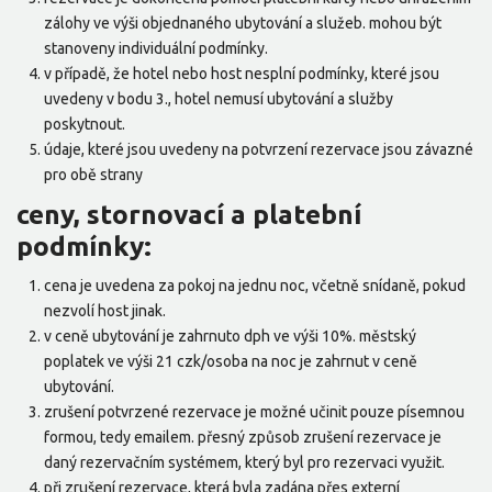
zálohy ve výši objednaného ubytování a služeb. mohou být
stanoveny individuální podmínky.
v případě, že hotel nebo host nesplní podmínky, které jsou
uvedeny v bodu 3., hotel nemusí ubytování a služby
poskytnout.
údaje, které jsou uvedeny na potvrzení rezervace jsou závazné
pro obě strany
ceny, stornovací a platební
podmínky:
cena je uvedena za pokoj na jednu noc, včetně snídaně, pokud
nezvolí host jinak.
v ceně ubytování je zahrnuto dph ve výši 10%. městský
poplatek ve výši 21 czk/osoba na noc je zahrnut v ceně
ubytování.
zrušení potvrzené rezervace je možné učinit pouze písemnou
formou, tedy emailem. přesný způsob zrušení rezervace je
daný rezervačním systémem, který byl pro rezervaci využit.
při zrušení rezervace, která byla zadána přes externí