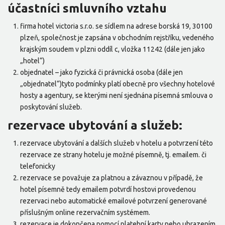
účastníci smluvního vztahu
firma hotel victoria s.r.o. se sídlem na adrese borská 19, 30100
plzeň, společnost je zapsána v obchodním rejstříku, vedeného
krajským soudem v plzni oddíl c, vložka 11242 (dále jen jako
„hotel“)
objednatel – jako fyzická či právnická osoba (dále jen
„objednatel“)tyto podmínky platí obecně pro všechny hotelové
hosty a agentury, se kterými není sjednána písemná smlouva o
poskytování služeb.
rezervace ubytování a služeb:
rezervace ubytování a dalších služeb v hotelu a potvrzení této
rezervace ze strany hotelu je možné písemně, tj. emailem. či
telefonicky
rezervace se považuje za platnou a závaznou v případě, že
hotel písemně tedy emailem potvrdí hostovi provedenou
rezervaci nebo automatické emailové potvrzení generované
příslušným online rezervačním systémem.
rezervace je dokončena pomocí platební karty nebo uhrazením