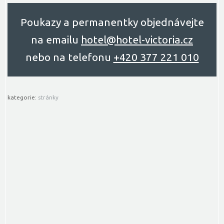
Poukazy a permanentky objednávejte
na emailu
hоtel@hоtel-victоriа.cz
nebo na telefonu
+420 377 221 010
kategorie:
stránky