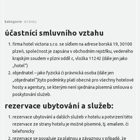
kategorie:
stránky
účastníci smluvního vztahu
firma hotel victoria s.r.o. se sídlem na adrese borská 19, 30100
plzeň, společnost je zapsána v obchodním rejstříku, vedeného
krajským soudem v plzni oddíl c, vložka 11242 (dále jen jako
„hotel“)
objednatel – jako fyzická či právnická osoba (dále jen
„objednatel“)tyto podmínky platí obecně pro všechny hotelové
hosty a agentury, se kterými není sjednána písemná smlouva o
poskytování služeb.
rezervace ubytování a služeb:
rezervace ubytování a dalších služeb v hotelu a potvrzení této
rezervace ze strany hotelu je možné písemně, tj. emailem. či
telefonicky
rezervace se považuje za platnou a závaznou v případě, že