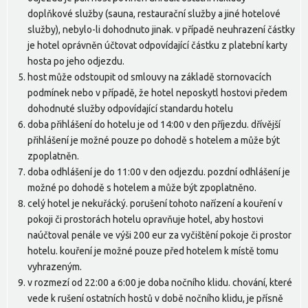
doplňkové služby (sauna, restaurační služby a jiné hotelové
služby), nebylo-li dohodnuto jinak. v případě neuhrazení částky
je hotel oprávněn účtovat odpovídající částku z platební karty
hosta po jeho odjezdu.
host může odstoupit od smlouvy na základě stornovacích
podmínek nebo v případě, že hotel neposkytl hostovi předem
dohodnuté služby odpovídající standardu hotelu
doba přihlášení do hotelu je od 14:00 v den příjezdu. dřívější
přihlášení je možné pouze po dohodě s hotelem a může být
zpoplatněn.
doba odhlášení je do 11:00 v den odjezdu. pozdní odhlášení je
možné po dohodě s hotelem a může být zpoplatněno.
celý hotel je nekuřácký. porušení tohoto nařízení a kouření v
pokoji či prostorách hotelu opravňuje hotel, aby hostovi
naúčtoval penále ve výši 200 eur za vyčištění pokoje či prostor
hotelu. kouření je možné pouze před hotelem k místě tomu
vyhrazeným.
v rozmezí od 22:00 a 6:00 je doba nočního klidu. chování, které
vede k rušení ostatních hostů v době nočního klidu, je přísně