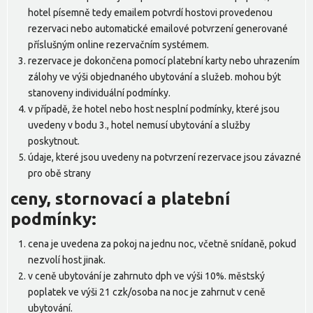
hotel písemně tedy emailem potvrdí hostovi provedenou
rezervaci nebo automatické emailové potvrzení generované
příslušným online rezervačním systémem.
rezervace je dokončena pomocí platební karty nebo uhrazením
zálohy ve výši objednaného ubytování a služeb. mohou být
stanoveny individuální podmínky.
v případě, že hotel nebo host nesplní podmínky, které jsou
uvedeny v bodu 3., hotel nemusí ubytování a služby
poskytnout.
údaje, které jsou uvedeny na potvrzení rezervace jsou závazné
pro obě strany
ceny, stornovací a platební
podmínky:
cena je uvedena za pokoj na jednu noc, včetně snídaně, pokud
nezvolí host jinak.
v ceně ubytování je zahrnuto dph ve výši 10%. městský
poplatek ve výši 21 czk/osoba na noc je zahrnut v ceně
ubytování.