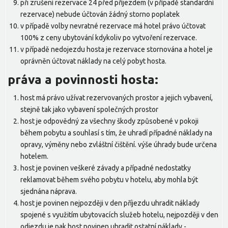
při zrušení rezervace 24 před příjezdem (v případě standardní
rezervace) nebude účtován žádný storno poplatek
v případě volby nevratné rezervace má hotel právo účtovat
100% z ceny ubytování kdykoliv po vytvoření rezervace.
v případě nedojezdu hosta je rezervace stornována a hotel je
oprávněn účtovat náklady na celý pobyt hosta.
práva a povinnosti hosta:
host má právo užívat rezervovaných prostor a jejich vybavení,
stejně tak jako vybavení společných prostor
host je odpovědný za všechny škody způsobené v pokoji
během pobytu a souhlasí s tím, že uhradí případné náklady na
opravy, výměny nebo zvláštní čištění. výše úhrady bude určena
hotelem.
host je povinen veškeré závady a případné nedostatky
reklamovat během svého pobytu v hotelu, aby mohla být
sjednána náprava.
host je povinen nejpozději v den příjezdu uhradit náklady
spojené s využitím ubytovacích služeb hotelu, nejpozději v den
odjezdu je pak host povinen uhradit ostatní náklady -