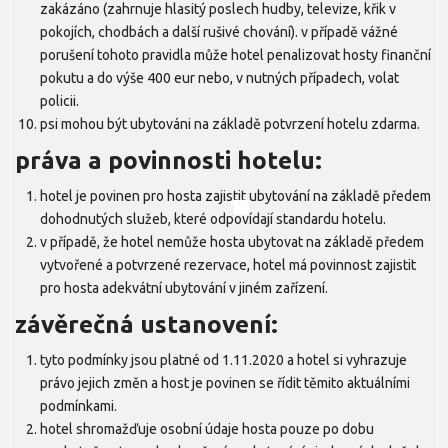
zakázáno (zahrnuje hlasitý poslech hudby, televize, křik v
pokojích, chodbách a další rušivé chování). v případě vážné
porušení tohoto pravidla může hotel penalizovat hosty finanční
pokutu a do výše 400 eur nebo, v nutných případech, volat
policii.
psi mohou být ubytováni na základě potvrzení hotelu zdarma.
práva a povinnosti hotelu:
hotel je povinen pro hosta zajistit ubytování na základě předem
10
11
12
5
6
7
8
9
dohodnutých služeb, které odpovídají standardu hotelu.
v případě, že hotel nemůže hosta ubytovat na základě předem
vytvořené a potvrzené rezervace, hotel má povinnost zajistit
pro hosta adekvátní ubytování v jiném zařízení.
závěrečná ustanovení:
tyto podmínky jsou platné od 1.11.2020 a hotel si vyhrazuje
právo jejich změn a host je povinen se řídit těmito aktuálními
podmínkami.
hotel shromažďuje osobní údaje hosta pouze po dobu