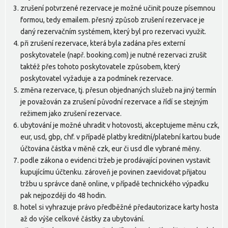
zrušení potvrzené rezervace je možné učinit pouze písemnou
formou, tedy emailem. přesný způsob zrušení rezervace je
daný rezervačním systémem, který byl pro rezervaci využit.
při zrušení rezervace, která byla zadána přes externí
poskytovatele (např. booking.com) je nutné rezervaci zrušit
taktéž přes tohoto poskytovatele způsobem, který
poskytovatel vyžaduje a za podmínek rezervace.
změna rezervace, tj. přesun objednaných služeb na jiný termín
je považován za zrušení původní rezervace a řídí se stejným
režimem jako zrušení rezervace.
ubytování je možné uhradit v hotovosti, akceptujeme měnu czk,
eur, usd, gbp, chf. v případě platby kreditní/platební kartou bude
účtována částka v měně czk, eur či usd dle vybrané měny.
podle zákona o evidenci tržeb je prodávající povinen vystavit
kupujícímu účtenku. zároveň je povinen zaevidovat přijatou
tržbu u správce daně online, v případě technického výpadku
pak nejpozději do 48 hodin.
hotel si vyhrazuje právo předběžné předautorizace karty hosta
až do výše celkové částky za ubytování.