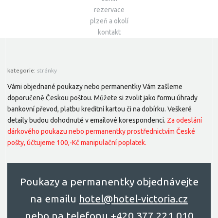
rezervace
plzeň a okolí
kontakt
kategorie:
stránky
Vámi objednané poukazy nebo permanentky Vám zašleme
doporučeně Českou poštou. Můžete si zvolit jako formu úhrady
bankovní převod, platbu kreditní kartou či na dobírku. Veškeré
detaily budou dohodnuté v emailové korespondenci.
Za odeslání
dárkového poukazu nebo permanentky prostřednictvím České
pošty, účtujeme 100,-Kč manipulační poplatek.
Poukazy a permanentky objednávejte
na emailu
hоtel@hоtel-victоriа.cz
nebo na telefonu
+420 377 221 010