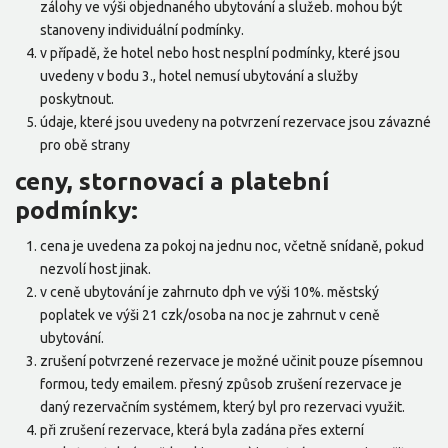
zálohy ve výši objednaného ubytování a služeb. mohou být
stanoveny individuální podmínky.
v případě, že hotel nebo host nesplní podmínky, které jsou
uvedeny v bodu 3., hotel nemusí ubytování a služby
poskytnout.
údaje, které jsou uvedeny na potvrzení rezervace jsou závazné
pro obě strany
ceny, stornovací a platební
podmínky:
cena je uvedena za pokoj na jednu noc, včetně snídaně, pokud
nezvolí host jinak.
v ceně ubytování je zahrnuto dph ve výši 10%. městský
poplatek ve výši 21 czk/osoba na noc je zahrnut v ceně
ubytování.
zrušení potvrzené rezervace je možné učinit pouze písemnou
formou, tedy emailem. přesný způsob zrušení rezervace je
daný rezervačním systémem, který byl pro rezervaci využit.
při zrušení rezervace, která byla zadána přes externí