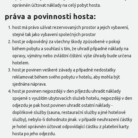
oprávněn účtovat náklady na celý pobyt hosta.
práva a povinnosti hosta:
host má právo užívat rezervovaných prostor a jejich vybavení,
stejně tak jako vybavení společných prostor
host je odpovědný za všechny škody způsobené v pokoji
během pobytu a souhlasí s tím, že uhradí případné náklady na
opravy, výměny nebo zvláštní čištění. výše úhrady bude určena
hotelem.
host je povinen veškeré závady a případné nedostatky
reklamovat během svého pobytu v hotelu, aby mohla být
sjednána náprava.
host je povinen nejpozději v den příjezdu uhradit náklady
spojené s využitím ubytovacích služeb hotelu, nejpozději v den
odjezdu je pak host povinen uhradit ostatní náklady -
doplňkové služby (sauna, restaurační služby a jiné hotelové
služby), nebylo-li dohodnuto jinak. v případě neuhrazení částky
je hotel oprávněn účtovat odpovídající částku z platební karty
hosta po jeho odjezdu.