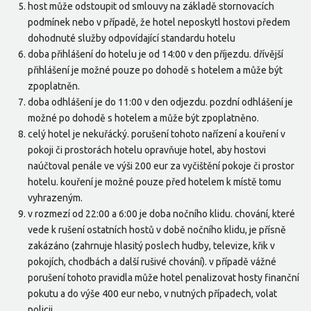
host může odstoupit od smlouvy na základě stornovacích
podmínek nebo v případě, že hotel neposkytl hostovi předem
dohodnuté služby odpovídající standardu hotelu
doba přihlášení do hotelu je od 14:00 v den příjezdu. dřívější
přihlášení je možné pouze po dohodě s hotelem a může být
zpoplatněn.
doba odhlášení je do 11:00 v den odjezdu. pozdní odhlášení je
možné po dohodě s hotelem a může být zpoplatněno.
celý hotel je nekuřácký. porušení tohoto nařízení a kouření v
pokoji či prostorách hotelu opravňuje hotel, aby hostovi
naúčtoval penále ve výši 200 eur za vyčištění pokoje či prostor
hotelu. kouření je možné pouze před hotelem k místě tomu
vyhrazeným.
v rozmezí od 22:00 a 6:00 je doba nočního klidu. chování, které
vede k rušení ostatních hostů v době nočního klidu, je přísně
zakázáno (zahrnuje hlasitý poslech hudby, televize, křik v
pokojích, chodbách a další rušivé chování). v případě vážné
porušení tohoto pravidla může hotel penalizovat hosty finanční
pokutu a do výše 400 eur nebo, v nutných případech, volat
policii.