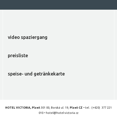
video spaziergang
preisliste
speise- und getränkekarte
HOTEL VICTORIA, Plzeň
301 00, Borská ul. 19,
Plzeň CZ
• tel.:
(+420) 377 221
010
•
hotel@hotel-victoria.cz