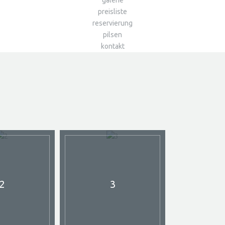
galerie
preisliste
reservierung
pilsen
kontakt
2
3