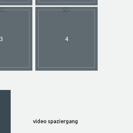
3
4
video spaziergang