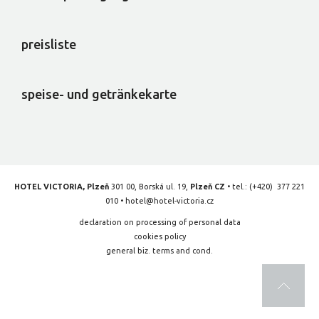
preisliste
speise- und getränkekarte
HOTEL VICTORIA, Plzeň
301 00, Borská ul. 19,
Plzeň CZ
• tel.:
(+420) 377 221
010
•
hotel@hotel-victoria.cz
declaration on processing of personal data
cookies policy
general biz. terms and cond.