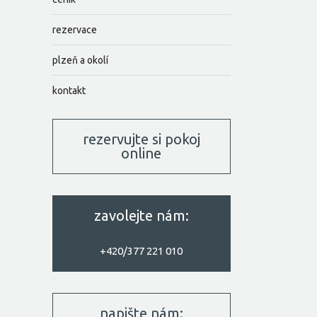
rezervace
plzeň a okolí
kontakt
rezervujte si pokoj
online
zavolejte nám:
+420/377 221 010
napište nám: