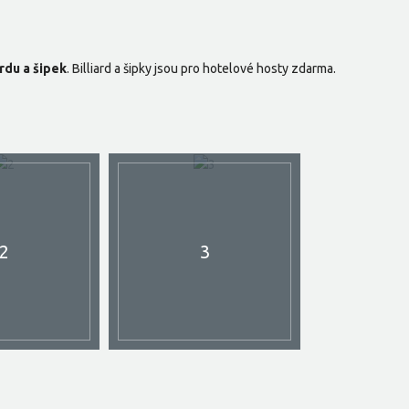
ardu a šipek
. Billiard a šipky jsou pro hotelové hosty zdarma.
2
3