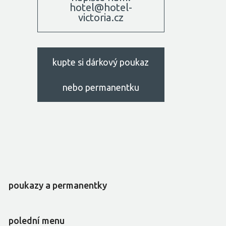
hotel@hotel-
victoria.cz
kupte si dárkový poukaz
nebo permanentku
poukazy a permanentky
polední menu