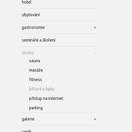
hotel
ubytování
gastronomie
semináře a školení
služby
sauna
masáže
fitness
billiard a šipky
přístup na internet
parking
galerie
ceník