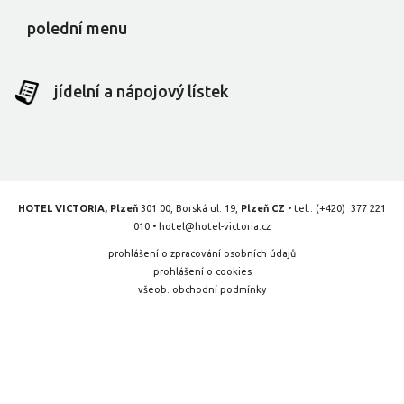
polední menu
jídelní a nápojový lístek
HOTEL VICTORIA, Plzeň
301 00, Borská ul. 19,
Plzeň CZ
• tel.:
(+420) 377 221
010
•
hotel@hotel-victoria.cz
prohlášení o zpracování osobních údajů
prohlášení o cookies
všeob. obchodní podmínky