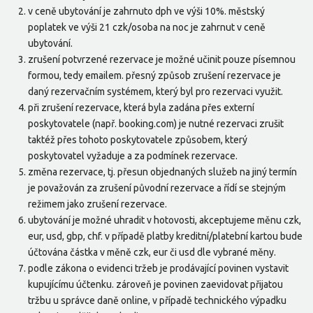
v ceně ubytování je zahrnuto dph ve výši 10%. městský
poplatek ve výši 21 czk/osoba na noc je zahrnut v ceně
ubytování.
zrušení potvrzené rezervace je možné učinit pouze písemnou
formou, tedy emailem. přesný způsob zrušení rezervace je
daný rezervačním systémem, který byl pro rezervaci využit.
při zrušení rezervace, která byla zadána přes externí
poskytovatele (např. booking.com) je nutné rezervaci zrušit
taktéž přes tohoto poskytovatele způsobem, který
poskytovatel vyžaduje a za podmínek rezervace.
změna rezervace, tj. přesun objednaných služeb na jiný termín
je považován za zrušení původní rezervace a řídí se stejným
režimem jako zrušení rezervace.
ubytování je možné uhradit v hotovosti, akceptujeme měnu czk,
eur, usd, gbp, chf. v případě platby kreditní/platební kartou bude
účtována částka v měně czk, eur či usd dle vybrané měny.
podle zákona o evidenci tržeb je prodávající povinen vystavit
kupujícímu účtenku. zároveň je povinen zaevidovat přijatou
tržbu u správce daně online, v případě technického výpadku