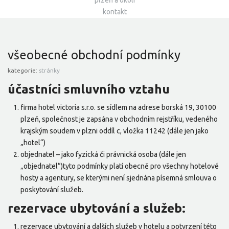
plzeň a okolí
kontakt
všeobecné obchodní podmínky
kategorie:
stránky
účastníci smluvního vztahu
firma hotel victoria s.r.o. se sídlem na adrese borská 19, 30100
plzeň, společnost je zapsána v obchodním rejstříku, vedeného
krajským soudem v plzni oddíl c, vložka 11242 (dále jen jako
„hotel“)
objednatel – jako fyzická či právnická osoba (dále jen
„objednatel“)tyto podmínky platí obecně pro všechny hotelové
hosty a agentury, se kterými není sjednána písemná smlouva o
poskytování služeb.
rezervace ubytování a služeb:
rezervace ubytování a dalších služeb v hotelu a potvrzení této