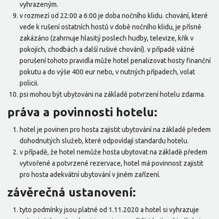
vyhrazeným.
v rozmezí od 22:00 a 6:00 je doba nočního klidu. chování, které
vede k rušení ostatních hostů v době nočního klidu, je přísně
zakázáno (zahrnuje hlasitý poslech hudby, televize, křik v
pokojích, chodbách a další rušivé chování). v případě vážné
porušení tohoto pravidla může hotel penalizovat hosty finanční
pokutu a do výše 400 eur nebo, v nutných případech, volat
policii.
psi mohou být ubytováni na základě potvrzení hotelu zdarma.
práva a povinnosti hotelu:
hotel je povinen pro hosta zajistit ubytování na základě předem
dohodnutých služeb, které odpovídají standardu hotelu.
v případě, že hotel nemůže hosta ubytovat na základě předem
vytvořené a potvrzené rezervace, hotel má povinnost zajistit
pro hosta adekvátní ubytování v jiném zařízení.
závěrečná ustanovení:
tyto podmínky jsou platné od 1.11.2020 a hotel si vyhrazuje