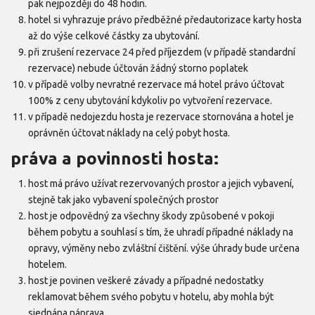
pak nejpozději do 48 hodin.
hotel si vyhrazuje právo předběžné předautorizace karty hosta
až do výše celkové částky za ubytování.
při zrušení rezervace 24 před příjezdem (v případě standardní
rezervace) nebude účtován žádný storno poplatek
v případě volby nevratné rezervace má hotel právo účtovat
100% z ceny ubytování kdykoliv po vytvoření rezervace.
v případě nedojezdu hosta je rezervace stornována a hotel je
oprávněn účtovat náklady na celý pobyt hosta.
práva a povinnosti hosta:
host má právo užívat rezervovaných prostor a jejich vybavení,
stejně tak jako vybavení společných prostor
host je odpovědný za všechny škody způsobené v pokoji
během pobytu a souhlasí s tím, že uhradí případné náklady na
opravy, výměny nebo zvláštní čištění. výše úhrady bude určena
hotelem.
host je povinen veškeré závady a případné nedostatky
reklamovat během svého pobytu v hotelu, aby mohla být
sjednána náprava.