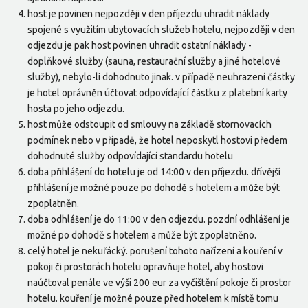
host je povinen nejpozději v den příjezdu uhradit náklady
spojené s využitím ubytovacích služeb hotelu, nejpozději v den
odjezdu je pak host povinen uhradit ostatní náklady -
doplňkové služby (sauna, restaurační služby a jiné hotelové
služby), nebylo-li dohodnuto jinak. v případě neuhrazení částky
je hotel oprávněn účtovat odpovídající částku z platební karty
hosta po jeho odjezdu.
host může odstoupit od smlouvy na základě stornovacích
podmínek nebo v případě, že hotel neposkytl hostovi předem
dohodnuté služby odpovídající standardu hotelu
doba přihlášení do hotelu je od 14:00 v den příjezdu. dřívější
přihlášení je možné pouze po dohodě s hotelem a může být
zpoplatněn.
doba odhlášení je do 11:00 v den odjezdu. pozdní odhlášení je
možné po dohodě s hotelem a může být zpoplatněno.
celý hotel je nekuřácký. porušení tohoto nařízení a kouření v
pokoji či prostorách hotelu opravňuje hotel, aby hostovi
naúčtoval penále ve výši 200 eur za vyčištění pokoje či prostor
hotelu. kouření je možné pouze před hotelem k místě tomu