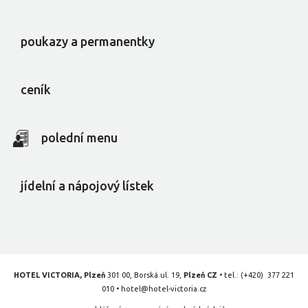
poukazy a permanentky
ceník
polední menu
jídelní a nápojový lístek
HOTEL VICTORIA, Plzeň
301 00, Borská ul. 19,
Plzeň CZ
• tel.:
(+420) 377 221
010
•
hotel@hotel-victoria.cz