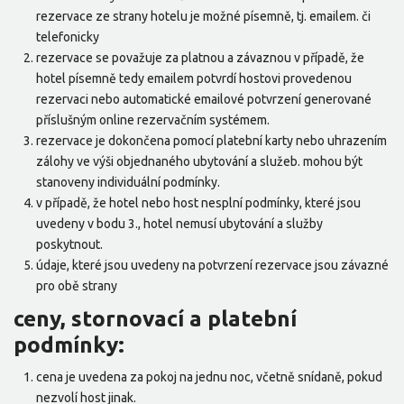
rezervace ze strany hotelu je možné písemně, tj. emailem. či
telefonicky
rezervace se považuje za platnou a závaznou v případě, že
hotel písemně tedy emailem potvrdí hostovi provedenou
rezervaci nebo automatické emailové potvrzení generované
příslušným online rezervačním systémem.
rezervace je dokončena pomocí platební karty nebo uhrazením
zálohy ve výši objednaného ubytování a služeb. mohou být
stanoveny individuální podmínky.
v případě, že hotel nebo host nesplní podmínky, které jsou
uvedeny v bodu 3., hotel nemusí ubytování a služby
poskytnout.
údaje, které jsou uvedeny na potvrzení rezervace jsou závazné
pro obě strany
ceny, stornovací a platební
podmínky:
cena je uvedena za pokoj na jednu noc, včetně snídaně, pokud
nezvolí host jinak.