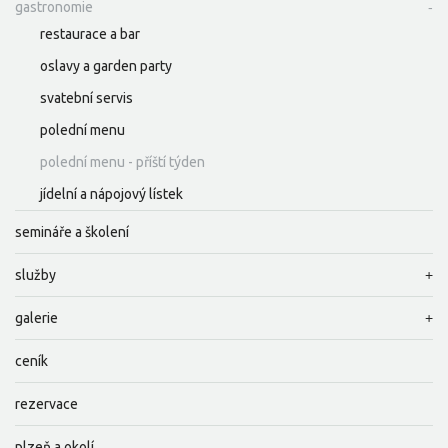
gastronomie
restaurace a bar
oslavy a garden party
svatební servis
polední menu
polední menu - příští týden
jídelní a nápojový lístek
semináře a školení
služby
galerie
ceník
rezervace
plzeň a okolí