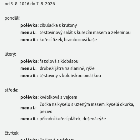
od 3. 8. 2026 do 7. 8. 2026.
pondělí:
polévka:
cibulačka s krutony
menu i.:
těstovinový salát s kuřecím masem a zeleninou
menu ii.:
kuřecí řízek, bramborová kaše
úterý:
polévka:
fazolová s klobásou
menu i.:
drůbeží játra na slanině, rýže
menu ii.:
těstoviny s boloňskou omáčkou
středa:
polévka:
květáková s vejcem
čočka na kyselo s uzeným masem, kyselá okurka,
menu i.:
pečivo
menu ii.:
přírodní kuřecí plátek, dušená rýže
čtvrtek: