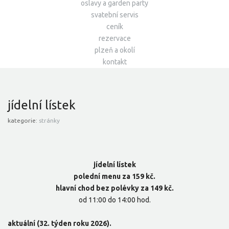
oslavy a garden party
svatební servis
ceník
rezervace
plzeň a okolí
kontakt
jídelní lístek
kategorie:
stránky
jídelní lístek
polední menu za 159 kč.
hlavní chod bez polévky za 149 kč.
od 11:00 do 14:00 hod.
aktuální (32. týden roku 2026).