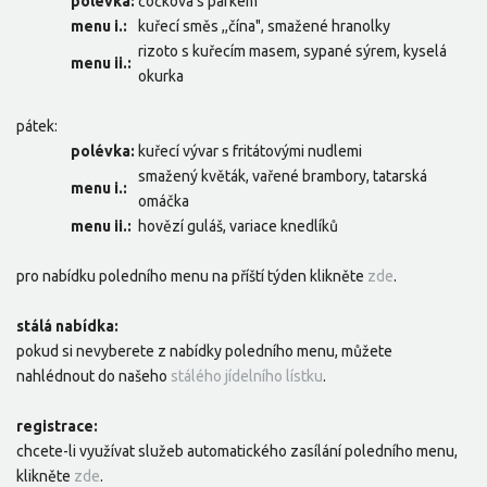
polévka:
čočková s párkem
menu i.:
kuřecí směs ,,čína", smažené hranolky
rizoto s kuřecím masem, sypané sýrem, kyselá
menu ii.:
okurka
pátek:
polévka:
kuřecí vývar s fritátovými nudlemi
smažený květák, vařené brambory, tatarská
menu i.:
omáčka
menu ii.:
hovězí guláš, variace knedlíků
pro nabídku poledního menu na příští týden klikněte
zde
.
stálá nabídka:
pokud si nevyberete z nabídky poledního menu, můžete
nahlédnout do našeho
stálého jídelního lístku
.
registrace:
chcete-li využívat služeb automatického zasílání poledního menu,
klikněte
zde
.