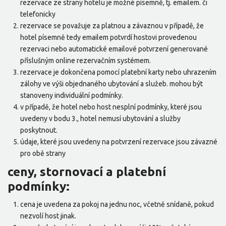
rezervace ze strany hotelu je možné písemně, tj. emailem. či
telefonicky
rezervace se považuje za platnou a závaznou v případě, že
hotel písemně tedy emailem potvrdí hostovi provedenou
rezervaci nebo automatické emailové potvrzení generované
příslušným online rezervačním systémem.
rezervace je dokončena pomocí platební karty nebo uhrazením
zálohy ve výši objednaného ubytování a služeb. mohou být
stanoveny individuální podmínky.
v případě, že hotel nebo host nesplní podmínky, které jsou
uvedeny v bodu 3., hotel nemusí ubytování a služby
poskytnout.
údaje, které jsou uvedeny na potvrzení rezervace jsou závazné
pro obě strany
ceny, stornovací a platební
podmínky:
cena je uvedena za pokoj na jednu noc, včetně snídaně, pokud
nezvolí host jinak.