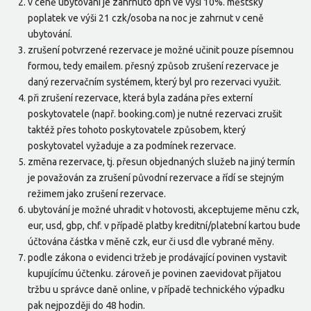
v ceně ubytování je zahrnuto dph ve výši 10%. městský
poplatek ve výši 21 czk/osoba na noc je zahrnut v ceně
ubytování.
zrušení potvrzené rezervace je možné učinit pouze písemnou
formou, tedy emailem. přesný způsob zrušení rezervace je
daný rezervačním systémem, který byl pro rezervaci využit.
při zrušení rezervace, která byla zadána přes externí
poskytovatele (např. booking.com) je nutné rezervaci zrušit
taktéž přes tohoto poskytovatele způsobem, který
poskytovatel vyžaduje a za podmínek rezervace.
změna rezervace, tj. přesun objednaných služeb na jiný termín
je považován za zrušení původní rezervace a řídí se stejným
režimem jako zrušení rezervace.
ubytování je možné uhradit v hotovosti, akceptujeme měnu czk,
eur, usd, gbp, chf. v případě platby kreditní/platební kartou bude
účtována částka v měně czk, eur či usd dle vybrané měny.
podle zákona o evidenci tržeb je prodávající povinen vystavit
kupujícímu účtenku. zároveň je povinen zaevidovat přijatou
tržbu u správce daně online, v případě technického výpadku
pak nejpozději do 48 hodin.