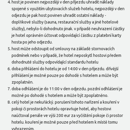
host je povinen nejpozději v den příjezdu uhradit náklady
spojené s využitím ubytovacích služeb hotelu, nejpozději v den
odjezdu je pak host povinen uhradit ostatní náklady -
doplňkové služby (sauna, restaurační služby a jiné hotelové
služby), nebylo-li dohodnuto jinak. v případě neuhrazení částky
je hotel oprávněn účtovat odpovídající částku z platební karty
hosta po jeho odjezdu.
host může odstoupit od smlouvy na základě stornovacích
podmínek nebo v případě, že hotel neposkytl hostovi předem
dohodnuté služby odpovídající standardu hotelu
doba přihlášení do hotelu je od 14:00 v den příjezdu. dřívější
přihlášení je možné pouze po dohodě s hotelem a může být
zpoplatněn.
doba odhlášení je do 11:00 v den odjezdu. pozdní odhlášení je
možné po dohodě s hotelem a může být zpoplatněno.
celý hotel je nekuřácký. porušení tohoto nařízení a kouření v
pokoji či prostorách hotelu opravňuje hotel, aby hostovi
naúčtoval penále ve výši 200 eur za vyčištění pokoje či prostor
hotelu. kouření je možné pouze před hotelem k místě tomu
vyhrazeným.