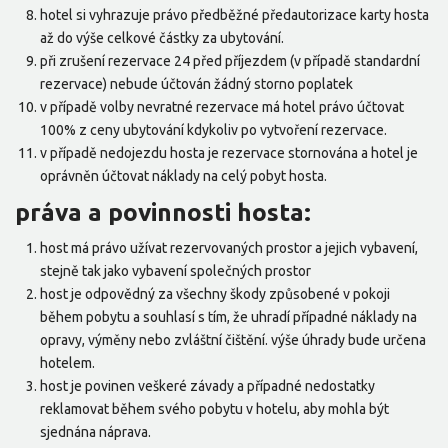
hotel si vyhrazuje právo předběžné předautorizace karty hosta
až do výše celkové částky za ubytování.
při zrušení rezervace 24 před příjezdem (v případě standardní
rezervace) nebude účtován žádný storno poplatek
v případě volby nevratné rezervace má hotel právo účtovat
100% z ceny ubytování kdykoliv po vytvoření rezervace.
v případě nedojezdu hosta je rezervace stornována a hotel je
oprávněn účtovat náklady na celý pobyt hosta.
práva a povinnosti hosta:
host má právo užívat rezervovaných prostor a jejich vybavení,
stejně tak jako vybavení společných prostor
host je odpovědný za všechny škody způsobené v pokoji
během pobytu a souhlasí s tím, že uhradí případné náklady na
opravy, výměny nebo zvláštní čištění. výše úhrady bude určena
hotelem.
host je povinen veškeré závady a případné nedostatky
reklamovat během svého pobytu v hotelu, aby mohla být
sjednána náprava.