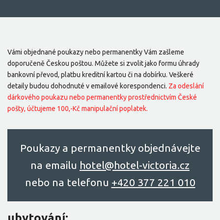
Vámi objednané poukazy nebo permanentky Vám zašleme
doporučeně Českou poštou. Můžete si zvolit jako formu úhrady
bankovní převod, platbu kreditní kartou či na dobírku. Veškeré
detaily budou dohodnuté v emailové korespondenci.
Za odeslání
dárkového poukazu nebo permanentky prostřednictvím České
pošty, účtujeme 100,-Kč manipulační poplatek.
Poukazy a permanentky objednávejte
na emailu
hоtel@hоtel-victоriа.cz
nebo na telefonu
+420 377 221 010
ubytování: