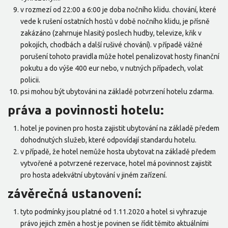
v rozmezí od 22:00 a 6:00 je doba nočního klidu. chování, které
vede k rušení ostatních hostů v době nočního klidu, je přísně
zakázáno (zahrnuje hlasitý poslech hudby, televize, křik v
pokojích, chodbách a další rušivé chování). v případě vážné
porušení tohoto pravidla může hotel penalizovat hosty finanční
pokutu a do výše 400 eur nebo, v nutných případech, volat
policii.
psi mohou být ubytováni na základě potvrzení hotelu zdarma.
práva a povinnosti hotelu:
hotel je povinen pro hosta zajistit ubytování na základě předem
dohodnutých služeb, které odpovídají standardu hotelu.
v případě, že hotel nemůže hosta ubytovat na základě předem
vytvořené a potvrzené rezervace, hotel má povinnost zajistit
pro hosta adekvátní ubytování v jiném zařízení.
závěrečná ustanovení:
tyto podmínky jsou platné od 1.11.2020 a hotel si vyhrazuje
právo jejich změn a host je povinen se řídit těmito aktuálními