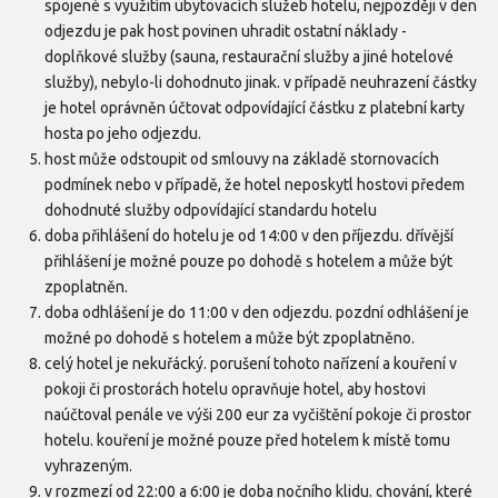
spojené s využitím ubytovacích služeb hotelu, nejpozději v den
odjezdu je pak host povinen uhradit ostatní náklady -
doplňkové služby (sauna, restaurační služby a jiné hotelové
služby), nebylo-li dohodnuto jinak. v případě neuhrazení částky
je hotel oprávněn účtovat odpovídající částku z platební karty
hosta po jeho odjezdu.
host může odstoupit od smlouvy na základě stornovacích
podmínek nebo v případě, že hotel neposkytl hostovi předem
dohodnuté služby odpovídající standardu hotelu
doba přihlášení do hotelu je od 14:00 v den příjezdu. dřívější
přihlášení je možné pouze po dohodě s hotelem a může být
zpoplatněn.
doba odhlášení je do 11:00 v den odjezdu. pozdní odhlášení je
možné po dohodě s hotelem a může být zpoplatněno.
celý hotel je nekuřácký. porušení tohoto nařízení a kouření v
pokoji či prostorách hotelu opravňuje hotel, aby hostovi
naúčtoval penále ve výši 200 eur za vyčištění pokoje či prostor
hotelu. kouření je možné pouze před hotelem k místě tomu
vyhrazeným.
v rozmezí od 22:00 a 6:00 je doba nočního klidu. chování, které