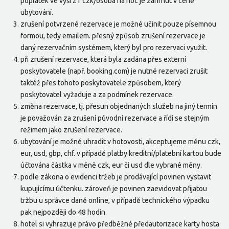
poplatek ve výši 21 czk/osoba na noc je zahrnut v ceně
ubytování.
zrušení potvrzené rezervace je možné učinit pouze písemnou
formou, tedy emailem. přesný způsob zrušení rezervace je
daný rezervačním systémem, který byl pro rezervaci využit.
při zrušení rezervace, která byla zadána přes externí
poskytovatele (např. booking.com) je nutné rezervaci zrušit
taktéž přes tohoto poskytovatele způsobem, který
poskytovatel vyžaduje a za podmínek rezervace.
změna rezervace, tj. přesun objednaných služeb na jiný termín
je považován za zrušení původní rezervace a řídí se stejným
režimem jako zrušení rezervace.
ubytování je možné uhradit v hotovosti, akceptujeme měnu czk,
eur, usd, gbp, chf. v případě platby kreditní/platební kartou bude
účtována částka v měně czk, eur či usd dle vybrané měny.
podle zákona o evidenci tržeb je prodávající povinen vystavit
kupujícímu účtenku. zároveň je povinen zaevidovat přijatou
tržbu u správce daně online, v případě technického výpadku
pak nejpozději do 48 hodin.
hotel si vyhrazuje právo předběžné předautorizace karty hosta