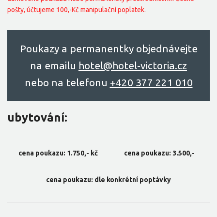
pošty, účtujeme 100,-Kč manipulační poplatek.
Poukazy a permanentky objednávejte
na emailu
hоtel@hоtel-victоriа.cz
nebo na telefonu
+420 377 221 010
ubytování:
cena poukazu: 1.750,- kč
cena poukazu: 3.500,-
cena poukazu: dle konkrétní poptávky