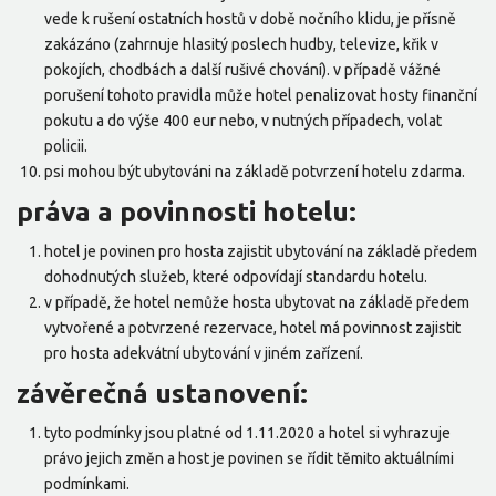
vede k rušení ostatních hostů v době nočního klidu, je přísně
zakázáno (zahrnuje hlasitý poslech hudby, televize, křik v
pokojích, chodbách a další rušivé chování). v případě vážné
porušení tohoto pravidla může hotel penalizovat hosty finanční
pokutu a do výše 400 eur nebo, v nutných případech, volat
policii.
psi mohou být ubytováni na základě potvrzení hotelu zdarma.
práva a povinnosti hotelu:
hotel je povinen pro hosta zajistit ubytování na základě předem
dohodnutých služeb, které odpovídají standardu hotelu.
v případě, že hotel nemůže hosta ubytovat na základě předem
vytvořené a potvrzené rezervace, hotel má povinnost zajistit
pro hosta adekvátní ubytování v jiném zařízení.
závěrečná ustanovení:
tyto podmínky jsou platné od 1.11.2020 a hotel si vyhrazuje
právo jejich změn a host je povinen se řídit těmito aktuálními
podmínkami.