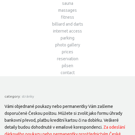
sauna
massages
fitness
billiard and darts
internet access
parking
photo gallery
prices
reservation
pilsen
contact
category:
stránky
Vámi objednané poukazy nebo permanentky Vám zašleme
doporučeně Českou poštou. Můžete si zvolit jako formu úhrady
bankovní převod, platbu kreditní kartou či na dobírku. Veškeré
detaily budou dohodnuté v emailové korespondenci.
Za odeslání
dárkového poukazu nebo permanentky prostřednictvím České