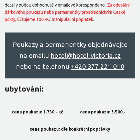
detaily budou dohodnuté v emailové korespondenci.
Za odeslání
dárkového poukazu nebo permanentky prostřednictvím České
pošty, účtujeme 100,-Kč manipulační poplatek.
Poukazy a permanentky objednávejte
na emailu
hоtel@hоtel-victоriа.cz
nebo na telefonu
+420 377 221 010
ubytování:
cena poukazu: 1.750,- kč
cena poukazu: 3.500,-
cena poukazu: dle konkrétní poptávky