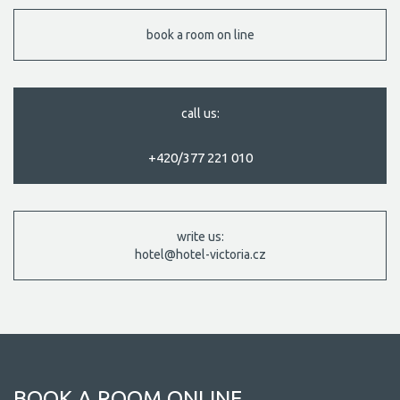
book a room on line
call us:
+420/377 221 010
write us:
hotel@hotel-victoria.cz
BOOK A ROOM ONLINE