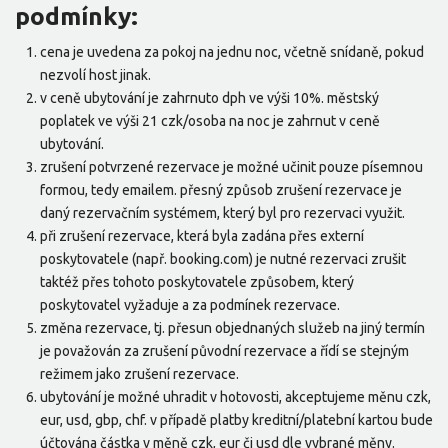
podmínky:
cena je uvedena za pokoj na jednu noc, včetně snídaně, pokud
nezvolí host jinak.
v ceně ubytování je zahrnuto dph ve výši 10%. městský
poplatek ve výši 21 czk/osoba na noc je zahrnut v ceně
ubytování.
zrušení potvrzené rezervace je možné učinit pouze písemnou
formou, tedy emailem. přesný způsob zrušení rezervace je
daný rezervačním systémem, který byl pro rezervaci využit.
při zrušení rezervace, která byla zadána přes externí
poskytovatele (např. booking.com) je nutné rezervaci zrušit
taktéž přes tohoto poskytovatele způsobem, který
poskytovatel vyžaduje a za podmínek rezervace.
změna rezervace, tj. přesun objednaných služeb na jiný termín
je považován za zrušení původní rezervace a řídí se stejným
režimem jako zrušení rezervace.
ubytování je možné uhradit v hotovosti, akceptujeme měnu czk,
eur, usd, gbp, chf. v případě platby kreditní/platební kartou bude
účtována částka v měně czk, eur či usd dle vybrané měny.