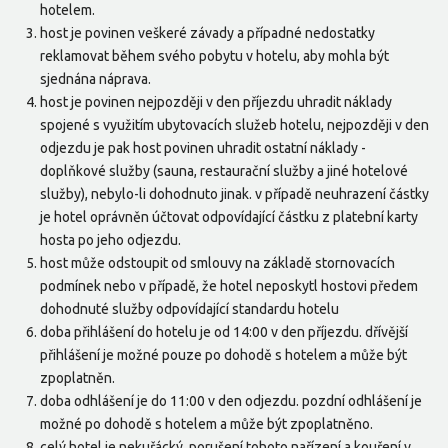
hotelem.
host je povinen veškeré závady a případné nedostatky
reklamovat během svého pobytu v hotelu, aby mohla být
sjednána náprava.
host je povinen nejpozději v den příjezdu uhradit náklady
spojené s využitím ubytovacích služeb hotelu, nejpozději v den
odjezdu je pak host povinen uhradit ostatní náklady -
doplňkové služby (sauna, restaurační služby a jiné hotelové
služby), nebylo-li dohodnuto jinak. v případě neuhrazení částky
je hotel oprávněn účtovat odpovídající částku z platební karty
hosta po jeho odjezdu.
host může odstoupit od smlouvy na základě stornovacích
podmínek nebo v případě, že hotel neposkytl hostovi předem
dohodnuté služby odpovídající standardu hotelu
doba přihlášení do hotelu je od 14:00 v den příjezdu. dřívější
přihlášení je možné pouze po dohodě s hotelem a může být
zpoplatněn.
doba odhlášení je do 11:00 v den odjezdu. pozdní odhlášení je
možné po dohodě s hotelem a může být zpoplatněno.
celý hotel je nekuřácký. porušení tohoto nařízení a kouření v