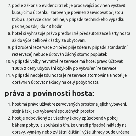
podle zákona o evidenci tržeb je prodávající povinen vystavit
kupujícímu účtenku. zároveň je povinen zaevidovat přijatou
tržbu u správce daně online, v případě technického výpadku
pak nejpozději do 48 hodin.
hotel si vyhrazuje právo předběžné předautorizace karty hosta
až do výše celkové částky za ubytování.
při zrušení rezervace 24 před příjezdem (v případě standardní
rezervace) nebude účtován žádný storno poplatek
v případě volby nevratné rezervace má hotel právo účtovat
100% z ceny ubytování kdykoliv po vytvoření rezervace.
v případě nedojezdu hosta je rezervace stornována a hotel je
oprávněn účtovat náklady na celý pobyt hosta.
práva a povinnosti hosta:
host má právo užívat rezervovaných prostor a jejich vybavení,
stejně tak jako vybavení společných prostor
host je odpovědný za všechny škody způsobené v pokoji
během pobytu a souhlasí s tím, že uhradí případné náklady na
opravy, výměny nebo zvláštní čištění. výše úhrady bude určena