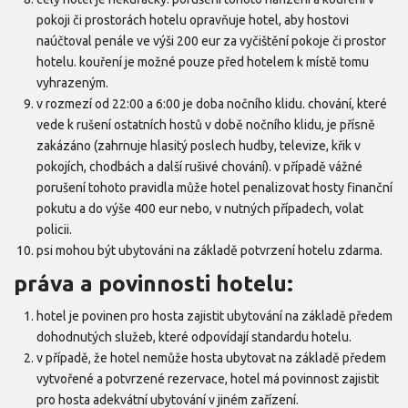
pokoji či prostorách hotelu opravňuje hotel, aby hostovi
naúčtoval penále ve výši 200 eur za vyčištění pokoje či prostor
hotelu. kouření je možné pouze před hotelem k místě tomu
vyhrazeným.
v rozmezí od 22:00 a 6:00 je doba nočního klidu. chování, které
vede k rušení ostatních hostů v době nočního klidu, je přísně
zakázáno (zahrnuje hlasitý poslech hudby, televize, křik v
pokojích, chodbách a další rušivé chování). v případě vážné
porušení tohoto pravidla může hotel penalizovat hosty finanční
pokutu a do výše 400 eur nebo, v nutných případech, volat
policii.
psi mohou být ubytováni na základě potvrzení hotelu zdarma.
práva a povinnosti hotelu:
hotel je povinen pro hosta zajistit ubytování na základě předem
dohodnutých služeb, které odpovídají standardu hotelu.
v případě, že hotel nemůže hosta ubytovat na základě předem
vytvořené a potvrzené rezervace, hotel má povinnost zajistit
pro hosta adekvátní ubytování v jiném zařízení.