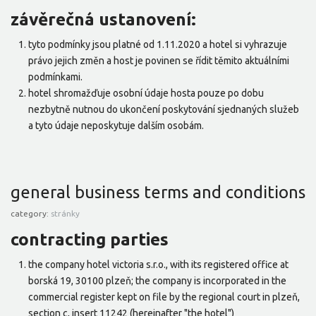
závěrečná ustanovení:
tyto podmínky jsou platné od 1.11.2020 a hotel si vyhrazuje
právo jejich změn a host je povinen se řídit těmito aktuálními
podmínkami.
hotel shromažďuje osobní údaje hosta pouze po dobu
nezbytně nutnou do ukončení poskytování sjednaných služeb
a tyto údaje neposkytuje dalším osobám.
general business terms and conditions
category:
stránky
contracting parties
the company hotel victoria s.r.o., with its registered office at
borská 19, 30100 plzeň; the company is incorporated in the
commercial register kept on file by the regional court in plzeň,
section c, insert 11242 (hereinafter "the hotel")