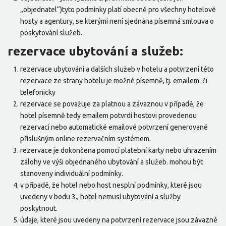
„objednatel“)tyto podmínky platí obecně pro všechny hotelové
hosty a agentury, se kterými není sjednána písemná smlouva o
poskytování služeb.
rezervace ubytování a služeb:
rezervace ubytování a dalších služeb v hotelu a potvrzení této
rezervace ze strany hotelu je možné písemně, tj. emailem. či
telefonicky
rezervace se považuje za platnou a závaznou v případě, že
hotel písemně tedy emailem potvrdí hostovi provedenou
rezervaci nebo automatické emailové potvrzení generované
příslušným online rezervačním systémem.
rezervace je dokončena pomocí platební karty nebo uhrazením
zálohy ve výši objednaného ubytování a služeb. mohou být
stanoveny individuální podmínky.
v případě, že hotel nebo host nesplní podmínky, které jsou
uvedeny v bodu 3., hotel nemusí ubytování a služby
poskytnout.
údaje, které jsou uvedeny na potvrzení rezervace jsou závazné