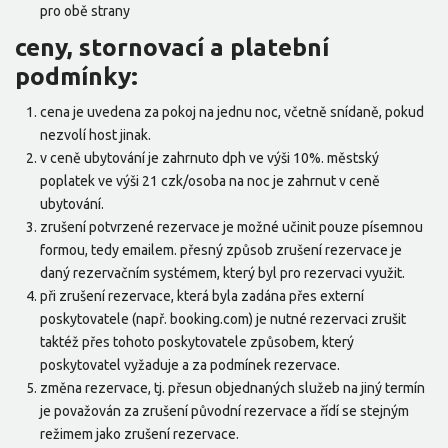
pro obě strany
ceny, stornovací a platební
podmínky:
cena je uvedena za pokoj na jednu noc, včetně snídaně, pokud
nezvolí host jinak.
v ceně ubytování je zahrnuto dph ve výši 10%. městský
poplatek ve výši 21 czk/osoba na noc je zahrnut v ceně
ubytování.
zrušení potvrzené rezervace je možné učinit pouze písemnou
formou, tedy emailem. přesný způsob zrušení rezervace je
daný rezervačním systémem, který byl pro rezervaci využit.
při zrušení rezervace, která byla zadána přes externí
poskytovatele (např. booking.com) je nutné rezervaci zrušit
taktéž přes tohoto poskytovatele způsobem, který
poskytovatel vyžaduje a za podmínek rezervace.
změna rezervace, tj. přesun objednaných služeb na jiný termín
je považován za zrušení původní rezervace a řídí se stejným
režimem jako zrušení rezervace.