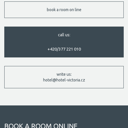
book a room on line
call us:
+420/377 221 010
write us:
hotel@hotel-victoria.cz
BOOK A ROOM ONLINE