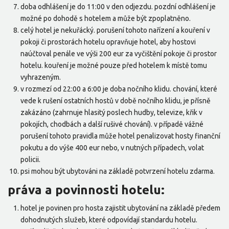
doba odhlášení je do 11:00 v den odjezdu. pozdní odhlášení je
možné po dohodě s hotelem a může být zpoplatněno.
celý hotel je nekuřácký. porušení tohoto nařízení a kouření v
pokoji či prostorách hotelu opravňuje hotel, aby hostovi
naúčtoval penále ve výši 200 eur za vyčištění pokoje či prostor
hotelu. kouření je možné pouze před hotelem k místě tomu
vyhrazeným.
v rozmezí od 22:00 a 6:00 je doba nočního klidu. chování, které
vede k rušení ostatních hostů v době nočního klidu, je přísně
zakázáno (zahrnuje hlasitý poslech hudby, televize, křik v
pokojích, chodbách a další rušivé chování). v případě vážné
porušení tohoto pravidla může hotel penalizovat hosty finanční
pokutu a do výše 400 eur nebo, v nutných případech, volat
policii.
psi mohou být ubytováni na základě potvrzení hotelu zdarma.
práva a povinnosti hotelu:
hotel je povinen pro hosta zajistit ubytování na základě předem
dohodnutých služeb, které odpovídají standardu hotelu.