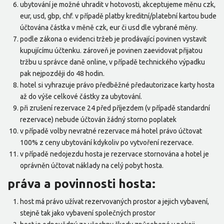
ubytování je možné uhradit v hotovosti, akceptujeme měnu czk,
eur, usd, gbp, chf. v případě platby kreditní/platební kartou bude
účtována částka v měně czk, eur či usd dle vybrané měny.
podle zákona o evidenci tržeb je prodávající povinen vystavit
kupujícímu účtenku. zároveň je povinen zaevidovat přijatou
tržbu u správce daně online, v případě technického výpadku
pak nejpozději do 48 hodin.
hotel si vyhrazuje právo předběžné předautorizace karty hosta
až do výše celkové částky za ubytování.
při zrušení rezervace 24 před příjezdem (v případě standardní
rezervace) nebude účtován žádný storno poplatek
v případě volby nevratné rezervace má hotel právo účtovat
100% z ceny ubytování kdykoliv po vytvoření rezervace.
v případě nedojezdu hosta je rezervace stornována a hotel je
oprávněn účtovat náklady na celý pobyt hosta.
práva a povinnosti hosta:
host má právo užívat rezervovaných prostor a jejich vybavení,
stejně tak jako vybavení společných prostor