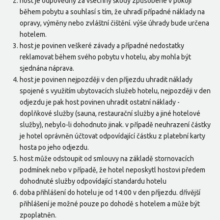
host je odpovědný za všechny škody způsobené v pokoji
během pobytu a souhlasí s tím, že uhradí případné náklady na
opravy, výměny nebo zvláštní čištění. výše úhrady bude určena
hotelem.
host je povinen veškeré závady a případné nedostatky
reklamovat během svého pobytu v hotelu, aby mohla být
sjednána náprava.
host je povinen nejpozději v den příjezdu uhradit náklady
spojené s využitím ubytovacích služeb hotelu, nejpozději v den
odjezdu je pak host povinen uhradit ostatní náklady -
doplňkové služby (sauna, restaurační služby a jiné hotelové
služby), nebylo-li dohodnuto jinak. v případě neuhrazení částky
je hotel oprávněn účtovat odpovídající částku z platební karty
hosta po jeho odjezdu.
host může odstoupit od smlouvy na základě stornovacích
podmínek nebo v případě, že hotel neposkytl hostovi předem
dohodnuté služby odpovídající standardu hotelu
doba přihlášení do hotelu je od 14:00 v den příjezdu. dřívější
přihlášení je možné pouze po dohodě s hotelem a může být
zpoplatněn.