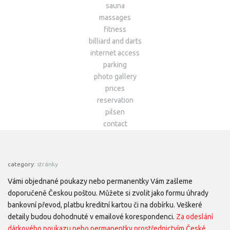
sauna
massages
fitness
billiard and darts
internet access
parking
photo gallery
prices
reservation
pilsen
contact
category:
stránky
Vámi objednané poukazy nebo permanentky Vám zašleme
doporučeně Českou poštou. Můžete si zvolit jako formu úhrady
bankovní převod, platbu kreditní kartou či na dobírku. Veškeré
detaily budou dohodnuté v emailové korespondenci.
Za odeslání
dárkového poukazu nebo permanentky prostřednictvím České