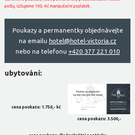
pošty, účtujeme 100,-Kč manipulační poplatek.
Poukazy a permanentky objednávejte
na emailu
hоtel@hоtel-victоriа.cz
nebo na telefonu
+420 377 221 010
ubytování:
cena poukazu: 1.750,- kč
cena poukazu: 3.500,-