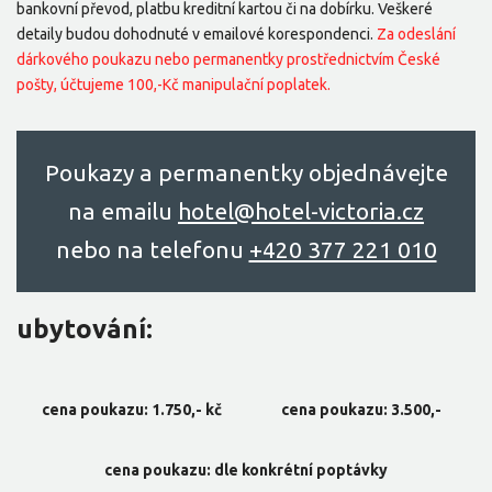
bankovní převod, platbu kreditní kartou či na dobírku. Veškeré
detaily budou dohodnuté v emailové korespondenci.
Za odeslání
dárkového poukazu nebo permanentky prostřednictvím České
pošty, účtujeme 100,-Kč manipulační poplatek.
Poukazy a permanentky objednávejte
na emailu
hоtel@hоtel-victоriа.cz
nebo na telefonu
+420 377 221 010
ubytování:
cena poukazu: 1.750,- kč
cena poukazu: 3.500,-
cena poukazu: dle konkrétní poptávky