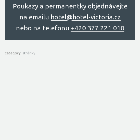
Poukazy a permanentky objednávejte
na emailu
hоtel@hоtel-victоriа.cz
nebo na telefonu
+420 377 221 010
category:
stránky