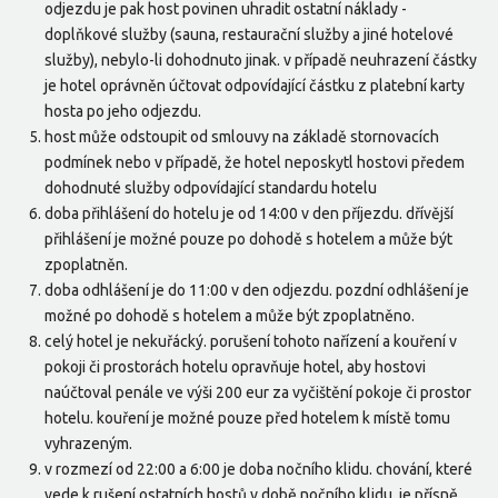
odjezdu je pak host povinen uhradit ostatní náklady -
doplňkové služby (sauna, restaurační služby a jiné hotelové
služby), nebylo-li dohodnuto jinak. v případě neuhrazení částky
je hotel oprávněn účtovat odpovídající částku z platební karty
hosta po jeho odjezdu.
host může odstoupit od smlouvy na základě stornovacích
podmínek nebo v případě, že hotel neposkytl hostovi předem
dohodnuté služby odpovídající standardu hotelu
doba přihlášení do hotelu je od 14:00 v den příjezdu. dřívější
přihlášení je možné pouze po dohodě s hotelem a může být
zpoplatněn.
doba odhlášení je do 11:00 v den odjezdu. pozdní odhlášení je
možné po dohodě s hotelem a může být zpoplatněno.
celý hotel je nekuřácký. porušení tohoto nařízení a kouření v
pokoji či prostorách hotelu opravňuje hotel, aby hostovi
naúčtoval penále ve výši 200 eur za vyčištění pokoje či prostor
hotelu. kouření je možné pouze před hotelem k místě tomu
vyhrazeným.
v rozmezí od 22:00 a 6:00 je doba nočního klidu. chování, které
vede k rušení ostatních hostů v době nočního klidu, je přísně