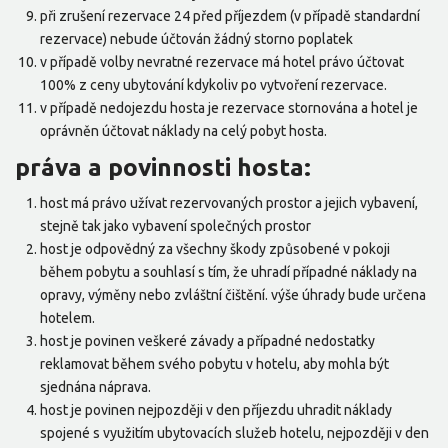
při zrušení rezervace 24 před příjezdem (v případě standardní
rezervace) nebude účtován žádný storno poplatek
v případě volby nevratné rezervace má hotel právo účtovat
100% z ceny ubytování kdykoliv po vytvoření rezervace.
v případě nedojezdu hosta je rezervace stornována a hotel je
oprávněn účtovat náklady na celý pobyt hosta.
práva a povinnosti hosta:
host má právo užívat rezervovaných prostor a jejich vybavení,
stejně tak jako vybavení společných prostor
host je odpovědný za všechny škody způsobené v pokoji
během pobytu a souhlasí s tím, že uhradí případné náklady na
opravy, výměny nebo zvláštní čištění. výše úhrady bude určena
hotelem.
host je povinen veškeré závady a případné nedostatky
reklamovat během svého pobytu v hotelu, aby mohla být
sjednána náprava.
host je povinen nejpozději v den příjezdu uhradit náklady
spojené s využitím ubytovacích služeb hotelu, nejpozději v den