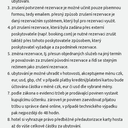
ubytování.
zrušení potvrzené rezervace je možné učinit pouze písemnou
formou, tedy emailem. přesný způsob zrušení rezervace je
daný rezervačním systémem, který byl pro rezervaci využit.
při zrušení rezervace, která byla zadána přes externí
poskytovatele (např. booking.com) je nutné rezervaci zrušit
taktéž přes tohoto poskytovatele způsobem, který
poskytovatel vyžaduje a za podmínek rezervace.
změna rezervace, tj. přesun objednaných služeb na jiný termín
je považován za zrušení původní rezervace a řídí se stejným
režimem jako zrušení rezervace.
ubytování je možné uhradit v hotovosti, akceptujeme měnu czk,
eur, usd, gbp, chf. v případě platby kreditní/platební kartou bude
účtována částka v měně czk, eur či usd dle vybrané měny.
podle zákona o evidenci tržeb je prodávající povinen vystavit
kupujícímu účtenku. zároveň je povinen zaevidovat přijatou
tržbu u správce daně online, v případě technického výpadku
pak nejpozději do 48 hodin.
hotel si vyhrazuje právo předběžné předautorizace karty hosta
až do výše celkové částky za ubytování.