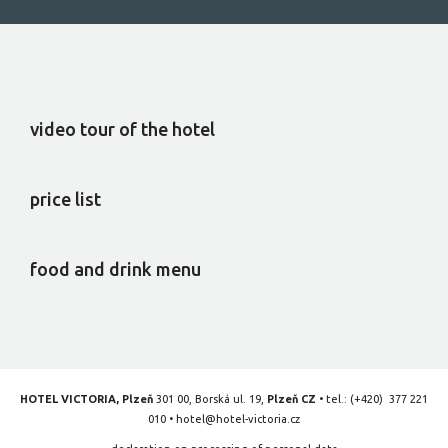
video tour of the hotel
price list
food and drink menu
HOTEL VICTORIA, Plzeň
301 00, Borská ul. 19,
Plzeň CZ
• tel.:
(+420) 377 221
010
•
hotel@hotel-victoria.cz