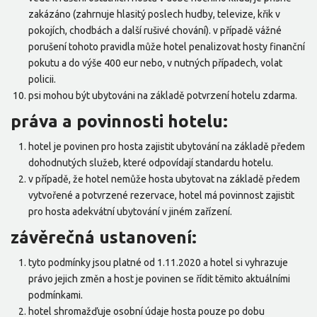
zakázáno (zahrnuje hlasitý poslech hudby, televize, křik v
pokojích, chodbách a další rušivé chování). v případě vážné
porušení tohoto pravidla může hotel penalizovat hosty finanční
pokutu a do výše 400 eur nebo, v nutných případech, volat
policii.
psi mohou být ubytováni na základě potvrzení hotelu zdarma.
práva a povinnosti hotelu:
hotel je povinen pro hosta zajistit ubytování na základě předem
dohodnutých služeb, které odpovídají standardu hotelu.
v případě, že hotel nemůže hosta ubytovat na základě předem
vytvořené a potvrzené rezervace, hotel má povinnost zajistit
pro hosta adekvátní ubytování v jiném zařízení.
závěrečná ustanovení:
tyto podmínky jsou platné od 1.11.2020 a hotel si vyhrazuje
právo jejich změn a host je povinen se řídit těmito aktuálními
podmínkami.
hotel shromažďuje osobní údaje hosta pouze po dobu