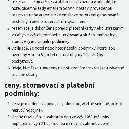
rezervace se považuje za platnou a závaznou v případě, že
hotel písemně tedy emailem potvrdí hostovi provedenou
rezervaci nebo automatické emailové potvrzení generované
příslušným online rezervačním systémem.
rezervace je dokončena pomocí platební karty nebo uhrazením
zálohy ve výši objednaného ubytování a služeb. mohou být
stanoveny individuální podmínky.
v případě, že hotel nebo host nesplní podmínky, které jsou
uvedeny v bodu 3., hotel nemusí ubytování a služby
poskytnout.
údaje, které jsou uvedeny na potvrzení rezervace jsou závazné
pro obě strany
ceny, stornovací a platební
podmínky:
cena je uvedena za pokoj na jednu noc, včetně snídaně, pokud
nezvolí host jinak.
v ceně ubytování je zahrnuto dph ve výši 10%. městský
poplatek ve výši 21 czk/osoba na noc je zahrnut v ceně