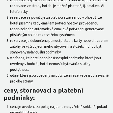
rezervace ubytování a dalších služeb v hotelu a potvrzení této
rezervace ze strany hotelu je možné písemně, tj. emailem. či
telefonicky
rezervace se považuje za platnou a závaznou v případě, že
hotel písemně tedy emailem potvrdí hostovi provedenou
rezervaci nebo automatické emailové potvrzení generované
příslušným online rezervačním systémem.
rezervace je dokončena pomocí platební karty nebo uhrazením
zálohy ve výši objednaného ubytování a služeb. mohou být
stanoveny individuální podmínky.
v případě, že hotel nebo host nesplní podmínky, které jsou
uvedeny v bodu 3., hotel nemusí ubytování a služby
poskytnout.
údaje, které jsou uvedeny na potvrzení rezervace jsou závazné
pro obě strany
ceny, stornovací a platební
podmínky:
cena je uvedena za pokoj na jednu noc, včetně snídaně, pokud
nezvolí host jinak.