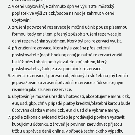
v ceně ubytování je zahrnuto dph ve výši 10%. městský
poplatek ve výši 21 czk/osoba na noc je zahrnut v ceně
ubytování.
zrušení potvrzené rezervace je možné učinit pouze písemnou
formou, tedy emailem. přesný způsob zrušení rezervace je
daný rezervačním systémem, který byl pro rezervaci využit.
při zrušení rezervace, která byla zadána přes externí
poskytovatele (např. booking.com) je nutné rezervaci zrušit
taktéž přes tohoto poskytovatele způsobem, který
poskytovatel vyžaduje a za podmínek rezervace.
změna rezervace, tj. přesun objednaných služeb na jiný termín
je považován za zrušení původní rezervace a řídí se stejným
režimem jako zrušení rezervace.
ubytování je možné uhradit v hotovosti, akceptujeme měnu czk,
eur, usd, gbp, chf. v případě platby kreditní/platební kartou bude
účtována částka v měně czk, eur či usd dle vybrané měny.
podle zákona o evidenci tržeb je prodávající povinen vystavit
kupujícímu účtenku. zároveň je povinen zaevidovat přijatou
tržbu u správce daně online, v případě technického výpadku