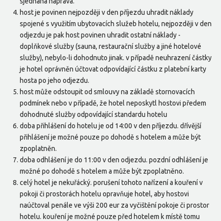
sjednána náprava.
host je povinen nejpozději v den příjezdu uhradit náklady
spojené s využitím ubytovacích služeb hotelu, nejpozději v den
odjezdu je pak host povinen uhradit ostatní náklady -
doplňkové služby (sauna, restaurační služby a jiné hotelové
služby), nebylo-li dohodnuto jinak. v případě neuhrazení částky
je hotel oprávněn účtovat odpovídající částku z platební karty
hosta po jeho odjezdu.
host může odstoupit od smlouvy na základě stornovacích
podmínek nebo v případě, že hotel neposkytl hostovi předem
dohodnuté služby odpovídající standardu hotelu
doba přihlášení do hotelu je od 14:00 v den příjezdu. dřívější
přihlášení je možné pouze po dohodě s hotelem a může být
zpoplatněn.
doba odhlášení je do 11:00 v den odjezdu. pozdní odhlášení je
možné po dohodě s hotelem a může být zpoplatněno.
celý hotel je nekuřácký. porušení tohoto nařízení a kouření v
pokoji či prostorách hotelu opravňuje hotel, aby hostovi
naúčtoval penále ve výši 200 eur za vyčištění pokoje či prostor
hotelu. kouření je možné pouze před hotelem k místě tomu