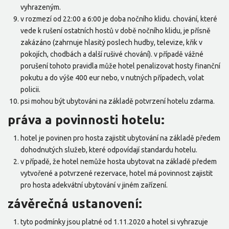
vyhrazeným.
v rozmezí od 22:00 a 6:00 je doba nočního klidu. chování, které
vede k rušení ostatních hostů v době nočního klidu, je přísně
zakázáno (zahrnuje hlasitý poslech hudby, televize, křik v
pokojích, chodbách a další rušivé chování). v případě vážné
porušení tohoto pravidla může hotel penalizovat hosty finanční
pokutu a do výše 400 eur nebo, v nutných případech, volat
policii.
psi mohou být ubytováni na základě potvrzení hotelu zdarma.
práva a povinnosti hotelu:
hotel je povinen pro hosta zajistit ubytování na základě předem
dohodnutých služeb, které odpovídají standardu hotelu.
v případě, že hotel nemůže hosta ubytovat na základě předem
vytvořené a potvrzené rezervace, hotel má povinnost zajistit
pro hosta adekvátní ubytování v jiném zařízení.
závěrečná ustanovení:
tyto podmínky jsou platné od 1.11.2020 a hotel si vyhrazuje