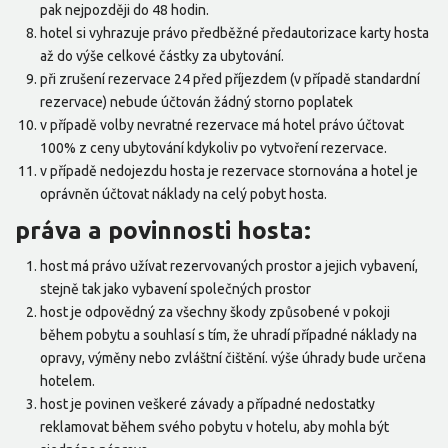
pak nejpozději do 48 hodin.
hotel si vyhrazuje právo předběžné předautorizace karty hosta
až do výše celkové částky za ubytování.
při zrušení rezervace 24 před příjezdem (v případě standardní
rezervace) nebude účtován žádný storno poplatek
v případě volby nevratné rezervace má hotel právo účtovat
100% z ceny ubytování kdykoliv po vytvoření rezervace.
v případě nedojezdu hosta je rezervace stornována a hotel je
oprávněn účtovat náklady na celý pobyt hosta.
práva a povinnosti hosta:
host má právo užívat rezervovaných prostor a jejich vybavení,
stejně tak jako vybavení společných prostor
host je odpovědný za všechny škody způsobené v pokoji
během pobytu a souhlasí s tím, že uhradí případné náklady na
opravy, výměny nebo zvláštní čištění. výše úhrady bude určena
hotelem.
host je povinen veškeré závady a případné nedostatky
reklamovat během svého pobytu v hotelu, aby mohla být