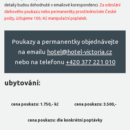
detaily budou dohodnuté v emailové korespondenci.
Za odeslání
dárkového poukazu nebo permanentky prostřednictvím České
pošty, účtujeme 100,-Kč manipulační poplatek.
Poukazy a permanentky objednávejte
na emailu
hоtel@hоtel-victоriа.cz
nebo na telefonu
+420 377 221 010
ubytování:
cena poukazu: 1.750,- kč
cena poukazu: 3.500,-
cena poukazu: dle konkrétní poptávky