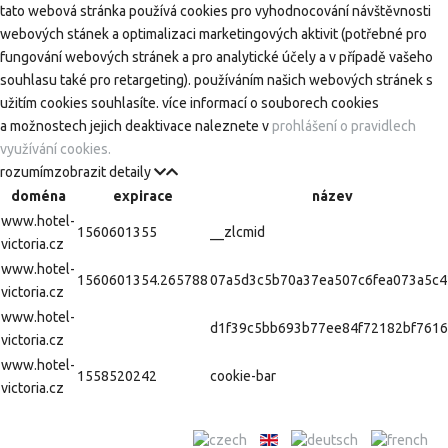
tato webová stránka používá cookies pro vyhodnocování návštěvnosti
webových stánek a optimalizaci marketingových aktivit (potřebné pro
fungování webových stránek a pro analytické účely a v případě vašeho
souhlasu také pro retargeting). používáním našich webových stránek s
užitím cookies souhlasíte. více informací o souborech cookies
a možnostech jejich deaktivace naleznete v
prohlášení o pravidlech
využívání cookies.
rozumím
zobrazit detaily
doména
expirace
název
www.hotel-
1560601355
__zlcmid
victoria.cz
www.hotel-
1560601354.265788
07a5d3c5b70a37ea507c6fea073a5c4
victoria.cz
www.hotel-
d1f39c5bb693b77ee84f72182bf7616
victoria.cz
www.hotel-
1558520242
cookie-bar
victoria.cz