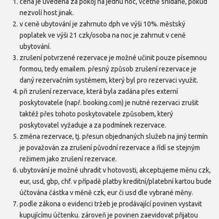
cena je uvedena za pokoj na jednu noc, včetně snídaně, pokud
nezvolí host jinak.
v ceně ubytování je zahrnuto dph ve výši 10%. městský
poplatek ve výši 21 czk/osoba na noc je zahrnut v ceně
ubytování.
zrušení potvrzené rezervace je možné učinit pouze písemnou
formou, tedy emailem. přesný způsob zrušení rezervace je
daný rezervačním systémem, který byl pro rezervaci využit.
při zrušení rezervace, která byla zadána přes externí
poskytovatele (např. booking.com) je nutné rezervaci zrušit
taktéž přes tohoto poskytovatele způsobem, který
poskytovatel vyžaduje a za podmínek rezervace.
změna rezervace, tj. přesun objednaných služeb na jiný termín
je považován za zrušení původní rezervace a řídí se stejným
režimem jako zrušení rezervace.
ubytování je možné uhradit v hotovosti, akceptujeme měnu czk,
eur, usd, gbp, chf. v případě platby kreditní/platební kartou bude
účtována částka v měně czk, eur či usd dle vybrané měny.
podle zákona o evidenci tržeb je prodávající povinen vystavit
kupujícímu účtenku. zároveň je povinen zaevidovat přijatou