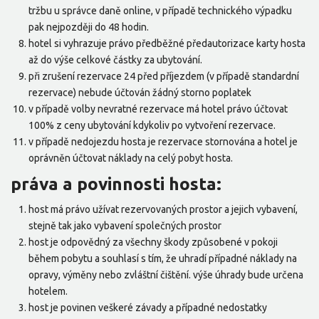
tržbu u správce daně online, v případě technického výpadku
pak nejpozději do 48 hodin.
hotel si vyhrazuje právo předběžné předautorizace karty hosta
až do výše celkové částky za ubytování.
při zrušení rezervace 24 před příjezdem (v případě standardní
rezervace) nebude účtován žádný storno poplatek
v případě volby nevratné rezervace má hotel právo účtovat
100% z ceny ubytování kdykoliv po vytvoření rezervace.
v případě nedojezdu hosta je rezervace stornována a hotel je
oprávněn účtovat náklady na celý pobyt hosta.
práva a povinnosti hosta:
host má právo užívat rezervovaných prostor a jejich vybavení,
stejně tak jako vybavení společných prostor
host je odpovědný za všechny škody způsobené v pokoji
během pobytu a souhlasí s tím, že uhradí případné náklady na
opravy, výměny nebo zvláštní čištění. výše úhrady bude určena
hotelem.
host je povinen veškeré závady a případné nedostatky