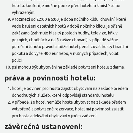
hotelu. kouření je možné pouze před hotelem k místě tomu
vyhrazeným.
v rozmezí od 22:00 a 6:00 je doba nočního klidu. chování, které
vede k rušení ostatních hostů v době nočního klidu, je přísně
zakázáno (zahrnuje hlasitý poslech hudby, televize, křik v
pokojích, chodbách a další rušivé chování). v případě vážné
porušení tohoto pravidla může hotel penalizovat hosty finanční
pokutu a do výše 400 eur nebo, v nutných případech, volat
policii.
psi mohou být ubytováni na základě potvrzení hotelu zdarma.
práva a povinnosti hotelu:
hotel je povinen pro hosta zajistit ubytování na základě předem
dohodnutých služeb, které odpovídají standardu hotelu.
v případě, že hotel nemůže hosta ubytovat na základě předem
vytvořené a potvrzené rezervace, hotel má povinnost zajistit
pro hosta adekvátní ubytování v jiném zařízení.
závěrečná ustanovení: