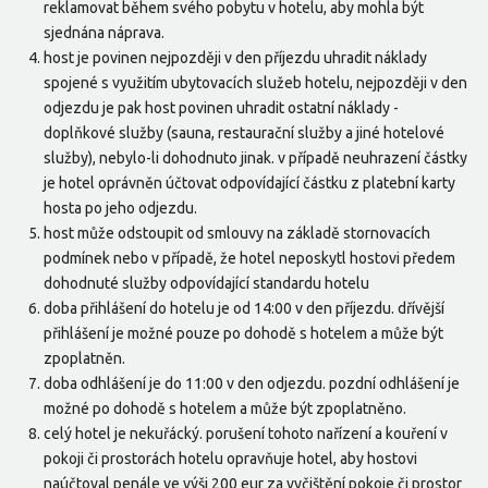
reklamovat během svého pobytu v hotelu, aby mohla být
sjednána náprava.
host je povinen nejpozději v den příjezdu uhradit náklady
spojené s využitím ubytovacích služeb hotelu, nejpozději v den
odjezdu je pak host povinen uhradit ostatní náklady -
doplňkové služby (sauna, restaurační služby a jiné hotelové
služby), nebylo-li dohodnuto jinak. v případě neuhrazení částky
je hotel oprávněn účtovat odpovídající částku z platební karty
hosta po jeho odjezdu.
host může odstoupit od smlouvy na základě stornovacích
podmínek nebo v případě, že hotel neposkytl hostovi předem
dohodnuté služby odpovídající standardu hotelu
doba přihlášení do hotelu je od 14:00 v den příjezdu. dřívější
přihlášení je možné pouze po dohodě s hotelem a může být
zpoplatněn.
doba odhlášení je do 11:00 v den odjezdu. pozdní odhlášení je
možné po dohodě s hotelem a může být zpoplatněno.
celý hotel je nekuřácký. porušení tohoto nařízení a kouření v
pokoji či prostorách hotelu opravňuje hotel, aby hostovi
naúčtoval penále ve výši 200 eur za vyčištění pokoje či prostor